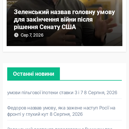
Зеленський назвав головну умову
для закінчення війни після
рішення Сенату США
Сер 7, 2026
Останні новини
умови пільгової іпотеки ставки 3 і 7
8 Серпня, 2026
Федоров назвав умову, яка зажене наступ Росії на
фронті у глухий кут
8 Серпня, 2026