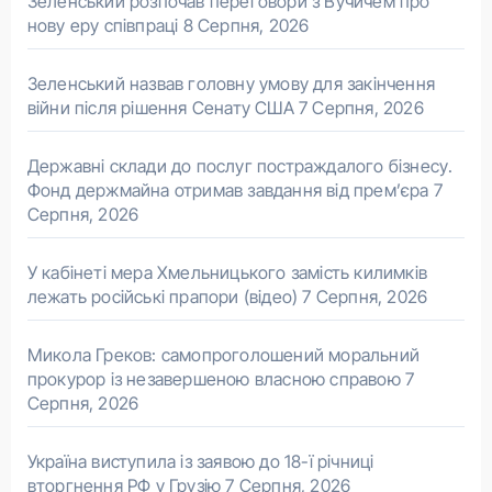
Зеленський розпочав переговори з Вучичем про
нову еру співпраці
8 Серпня, 2026
Зеленський назвав головну умову для закінчення
війни після рішення Сенату США
7 Серпня, 2026
Державні склади до послуг постраждалого бізнесу.
Фонд держмайна отримав завдання від прем’єра
7
Серпня, 2026
У кабінеті мера Хмельницького замість килимків
лежать російські прапори (відео)
7 Серпня, 2026
Микола Греков: самопроголошений моральний
прокурор із незавершеною власною справою
7
Серпня, 2026
Україна виступила із заявою до 18-ї річниці
вторгнення РФ у Грузію
7 Серпня, 2026