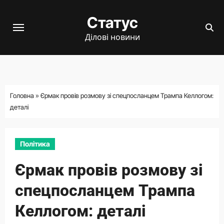
Перейти
Статус
до
вмісту
Ділові новини
Головна
»
Єрмак провів розмову зі спецпосланцем Трампа Келлогом:
деталі
Політика
Єрмак провів розмову зі
спецпосланцем Трампа
Келлогом: деталі