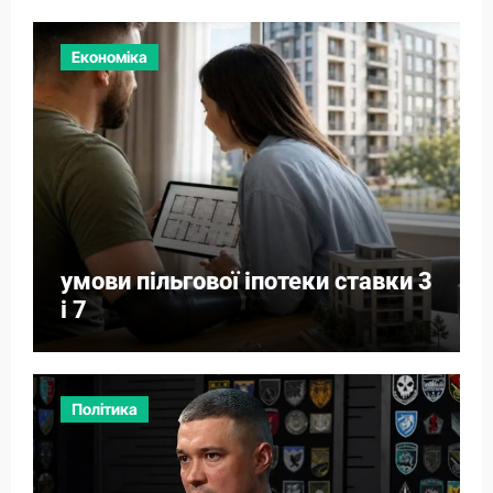
Економіка
умови пільгової іпотеки ставки 3
і 7
Політика