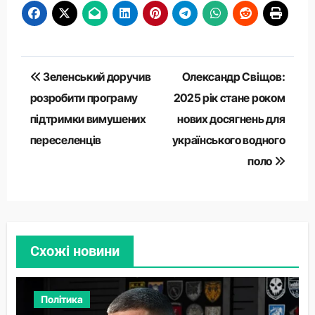
Навігація
Зеленський доручив
Олександр Свіщов:
записів
розробити програму
2025 рік стане роком
підтримки вимушених
нових досягнень для
переселенців
українського водного
поло
Схожі новини
Політика