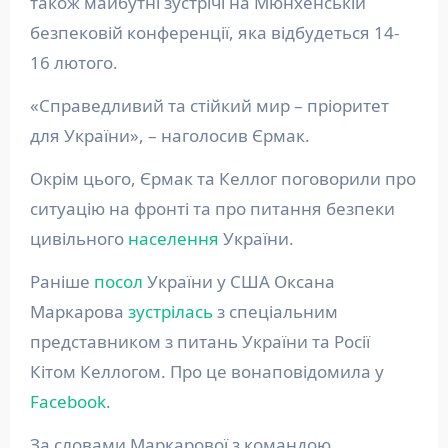
також майбутні зустрічі на Мюнхенській
безпековій конференції, яка відбудеться 14-
16 лютого.
«Справедливий та стійкий мир – пріоритет
для України», – наголосив Єрмак.
Окрім цього, Єрмак та Келлог поговорили про
ситуацію на фронті та про питання безпеки
цивільного
населення
України.
Раніше
посол
України у США Оксана
Маркарова
зустрілась
з спеціальним
представником з питань України та Росії
Кітом Келлогом. Про це вонаповідомила у
Facebook
.
За словами Маркарової з командою