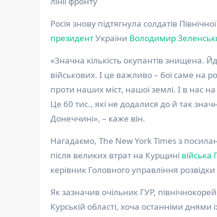
лінії фронту
Росія знову підтягнула солдатів Північно
президент
України
Володимир Зеленськ
«Значна кількість окупантів знищена. Йд
військових. І це важливо – бої саме на р
проти наших міст, нашої землі. І в нас на 
Це 60 тис., які не додалися до й так зн
Донеччині», – каже він.
Нагадаємо, The New York Times з посила
після великих втрат на Курщині
війська 
керівник Головного управління розвідк
Як зазначив очільник ГУР, північнокорейс
Курській області, хоча останніми днями 