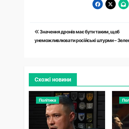
Навігація
Значення дронів має бути таким, щоб
записів
унеможливлювати російські штурми – Зеле
Схожі новини
Політика
Пол