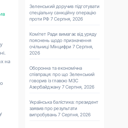
Зеленський доручив підготувати
спеціальну санкційну операцію
ив
проти РФ
7 Серпня, 2026
Комітет Ради вимагає від уряду
пояснень щодо призначення
гу
очільниці Мінцифри
7 Серпня,
ні.
2026
ах на
Оборонна та економічна
співпраця: про що Зеленський
говорив із главою МЗС
що
Азербайджану
7 Серпня, 2026
Українська балістика: президент
заявив про результати
у
випробувань
7 Серпня, 2026