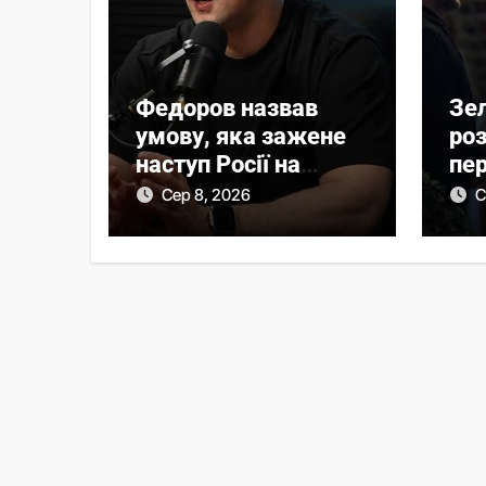
Федоров назвав
Зе
умову, яка зажене
ро
наступ Росії на
пер
фронті у глухий кут
Ву
Сер 8, 2026
С
еру