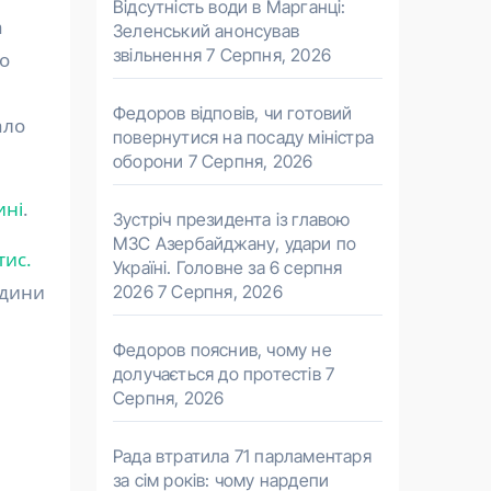
Відсутність води в Марганці:
а
Зеленський анонсував
звільнення
7 Серпня, 2026
го
Федоров відповів, чи готовий
ало
повернутися на посаду міністра
оборони
7 Серпня, 2026
ині
.
Зустріч президента із главою
МЗС Азербайджану, удари по
тис.
Україні. Головне за 6 серпня
едини
2026
7 Серпня, 2026
Федоров пояснив, чому не
долучається до протестів
7
Серпня, 2026
Рада втратила 71 парламентаря
за сім років: чому нардепи