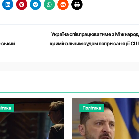
Україна співпрацюватиме з Міжнаро
нський
кримінальним судом попри санкції С
ітика
Політика