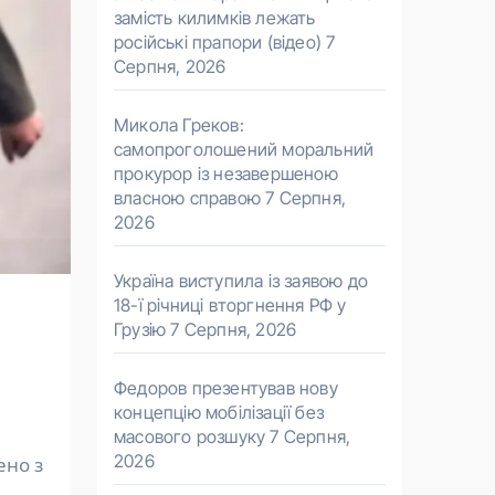
замість килимків лежать
російські прапори (відео)
7
Серпня, 2026
Микола Греков:
самопроголошений моральний
прокурор із незавершеною
власною справою
7 Серпня,
2026
Україна виступила із заявою до
18-ї річниці вторгнення РФ у
Грузію
7 Серпня, 2026
Федоров презентував нову
концепцію мобілізації без
масового розшуку
7 Серпня,
2026
ено з