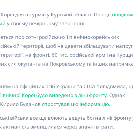
ї Кореї для штурмів у Курській області. Про це
повідом
ий
у своєму вечірньому зверненні.
еться про сотні російських і північнокорейських
осійській території, щоб не давати збільшувати напру
території, на фронті, 60 тис. російської армії на Курщи
ачних сил окупанта на Покровському та інших напрямк
нням на офіційних осіб України та США повідомила, 
Північної Кореї було виведено з лінії фронту
. Однак
и Кирило Буданов
спростував цю інформацію
.
ькі війська все ще воюють ведуть бої на лінії фронту 
їх активність зменшилася через значні втрати.