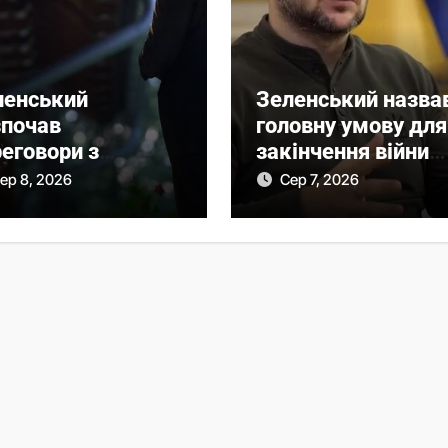
ленський
Зеленський назва
зпочав
головну умову для
еговори з
закінчення війни
чичем про нову
після рішення
ер 8, 2026
Сер 7, 2026
 співпраці
Сенату США