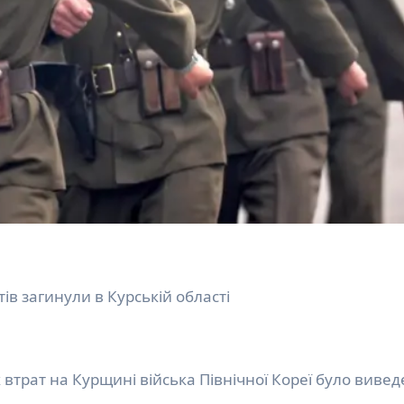
тів загинули в Курській області
втрат на Курщині війська Північної Кореї було вивед