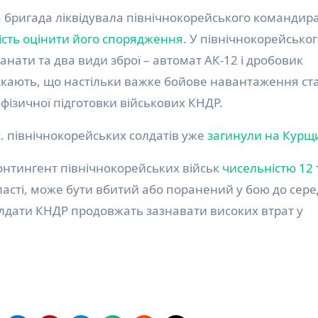
на бригада ліквідувала північнокорейського командир
сть оцінити його спорядження
. У північнокорейсько
анати та два види зброї – автомат АК-12 і дробовик
ускають, що настільки важке бойове навантаження ст
ізичної підготовки військових КНДР.
с. північнокорейських солдатів уже
загинули на Курщ
онтингент північнокорейських військ
чисельністю 12 
бласті, може бути вбитий або поранений у бою до сер
 солдати КНДР продовжать зазнавати високих втрат у