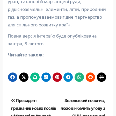
уран, титанові й марганцеві руди,
рідкісноземельні елементи, літій, природний
газ, а пропонує взаємовигідне партнерство
для спільного розвитку країн.
Повна версія інтервʼю буде опублікована
завтра, 8 лютого.
Читайте також:
Навігація
Президент
Зеленський пояснив,
записів
призначив нових послів
якою він бачить угоду з
у Молдові та Уругваї:
США про корисні