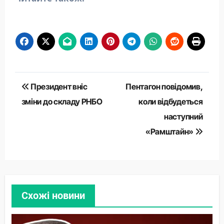
Навігація
Президент вніс
Пентагон повідомив,
записів
зміни до складу РНБО
коли відбудеться
наступний
«Рамштайн»
Схожі новини