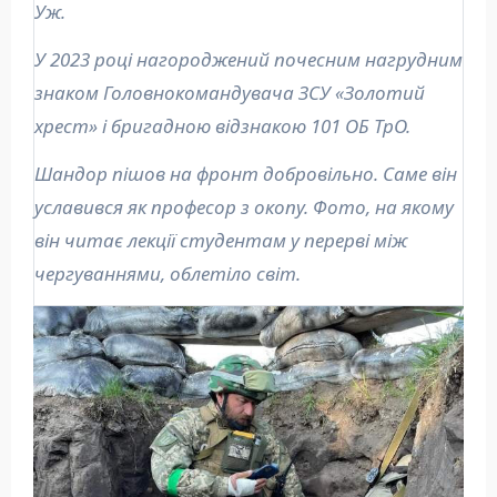
Уж.
У 2023 році нагороджений почесним нагрудним
знаком Головнокомандувача ЗСУ «Золотий
хрест» і бригадною відзнакою 101 ОБ ТрО.
Шандор пішов на фронт добровільно. Саме він
уславився як професор з окопу. Фото, на якому
він читає лекції студентам у перерві між
чергуваннями, облетіло світ.