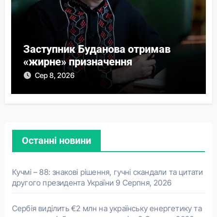
Заступник Буданова отримав
«жирне» призначення
Сер 8, 2026
Останні новини
Кучмі – 88: знакові рішення, гучні скандали та цитати
другого президента України
9 Серпня, 2026
Сербія виділить €2 млн на українську енергетику та