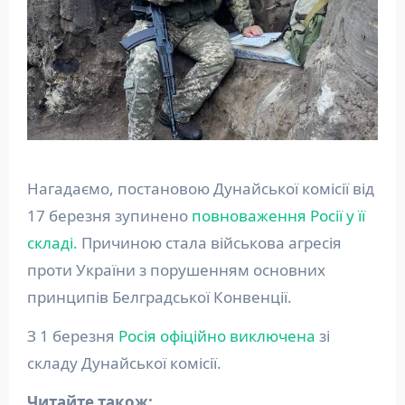
Нагадаємо, постановою Дунайської комісії від
17 березня зупинено
повноваження Росії у її
складі.
Причиною стала військова агресія
проти України з порушенням основних
принципів Белградської Конвенції.
З 1 березня
Росія офіційно виключена
зі
складу Дунайської комісії.
Читайте також: