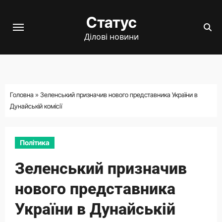
Перейти
Статус
до
вмісту
Ділові новини
Головна
»
Зеленський призначив нового представника України в
Дунайській комісії
Політика
Зеленський призначив
нового представника
України в Дунайській