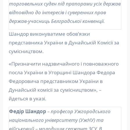
торговельних суден під прапорами усіх держав
відповідно до інтересів і суверенних прав
держав-учасниць Белградської конвенції.
Шандор виконуватиме обов’язки
представника України в Дунайській Комісії за
сумісництвом.
«Призначити надзвичайного і повноважного
посла України в Угорщині Шандора Федора
Федоровича представником України в
Дунайській комісії за сумісництвом», –
йдеться в указі.
Федір Шандор
– професор Ужгородського
національного університету (УжНУ) та
військовий – молодшим сержант ЗСУ. В