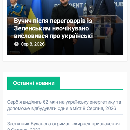
Вучич після переговорів із
Зеленським неочікувано
висловився про українські
території
Сер 8, 2026
Останні новини
Сербія виділить €2 млн на українську енергетику та
допоможе відбудувати одне з міст
8 Серпня, 2026
Заступник Буданова отримав «жирне» призначення