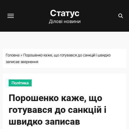
Перейти
Статус
до
вмісту
Ділові новини
Головна
»
Порошенко каже, що готувався до санкцій і швидко
записав звернення
Політика
Порошенко каже, що
готувався до санкцій і
швидко записав