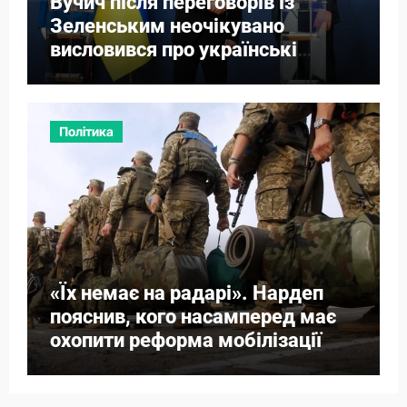
Вучич після переговорів із
Зеленським неочікувано
висловився про українські
території
Політика
«Їх немає на радарі». Нардеп
пояснив, кого насамперед має
охопити реформа мобілізації