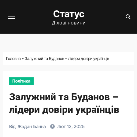
Перейти
Статус
до
вмісту
Ділові новини
Головна
»
Залужний та Буданов – лідери довіри українців
Політика
Залужний та Буданов –
лідери довіри українців
Від
Жадан Іванна
Лют 12, 2025