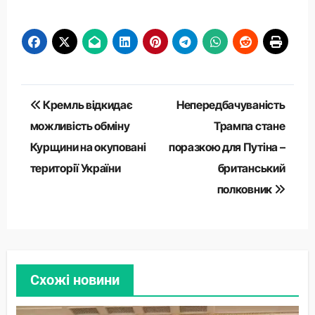
Навігація
Кремль відкидає
Непередбачуваність
записів
можливість обміну
Трампа стане
Курщини на окуповані
поразкою для Путіна –
території України
британський
полковник
Схожі новини