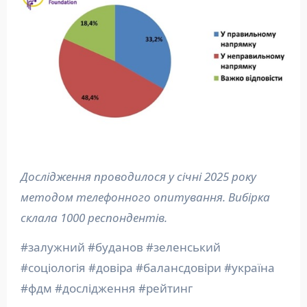
Дослідження проводилося у січні 2025 року
методом телефонного опитування. Вибірка
склала 1000 респондентів.
#залужний #буданов #зеленський
#соціологія #довіра #балансдовіри #україна
#фдм #дослідження #рейтинг