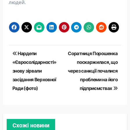
людей.
Навігація
Нардепи
Соратниця Порошенка
записів
«Євросолідарності»
поскаржилася, що
знову зірвали
через санкції почалися
засідання Верховної
проблеми на його
Ради (фото)
підприємствах
Схожі новини