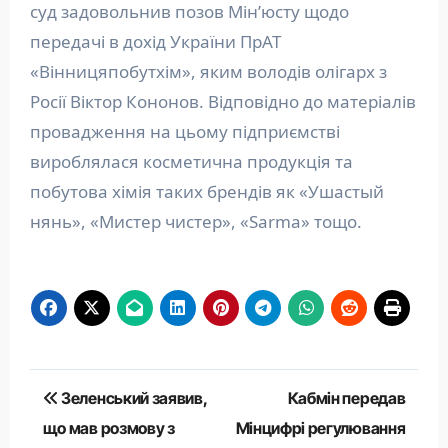
суд задовольнив позов Мін’юсту щодо
передачі в дохід України ПрАТ
«Вінницяпобутхім», яким володів олігарх з
Росії Віктор Кононов. Відповідно до матеріалів
провадження на цьому підприємстві
вироблялася косметична продукція та
побутова хімія таких брендів як «Ушастый
нянь», «Мистер чистер», «Sarma» тощо.
Навігація
Зеленський заявив,
Кабмін передав
записів
що мав розмову з
Мінцифрі регулювання