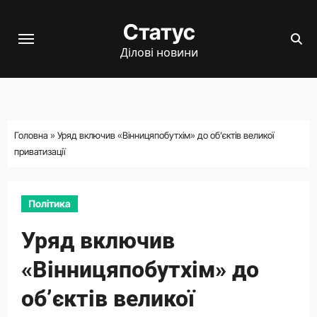
Перейти
Статус
до
вмісту
Ділові новини
Головна
»
Уряд включив «Вінницяпобутхім» до об’єктів великої
приватизації
Політика
Уряд включив
«Вінницяпобутхім» до
об’єктів великої