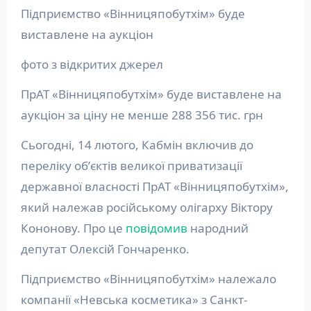
Підприємство «Вінницяпобутхім» буде
виставлене на аукціон
фото з відкритих джерел
ПрАТ «Вінницяпобутхім» буде виставлене на
аукціон за ціну не менше 288 356 тис. грн
Сьогодні, 14 лютого, Кабмін включив до
переліку обʼєктів великої приватизації
державної власності ПрАТ «Вінницяпобутхім»,
який належав російському олігарху Віктору
Кононову. Про це
повідомив
народний
депутат Олексій Гончаренко.
Підприємство «Вінницяпобутхім» належало
компанії «Невська косметика» з Санкт-