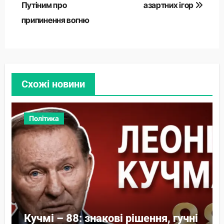
Путіним про
азартних ігор
припинення вогню
Схожі новини
Політика
Кучмі – 88: знакові рішення, гучні