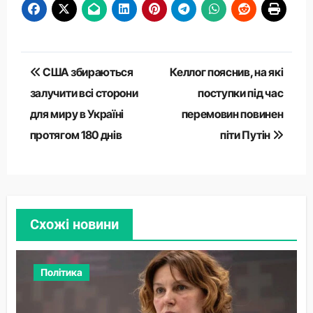
Навігація
США збираються
Келлог пояснив, на які
записів
залучити всі сторони
поступки під час
для миру в Україні
перемовин повинен
протягом 180 днів
піти Путін
Схожі новини
Політика