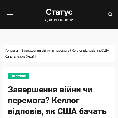
Перейти
Статус
до
вмісту
Ділові новини
Головна
»
Завершення війни чи перемога? Келлог відповів, як США
бачать мир в Україні
Політика
Завершення війни чи
перемога? Келлог
відповів, як США бачать