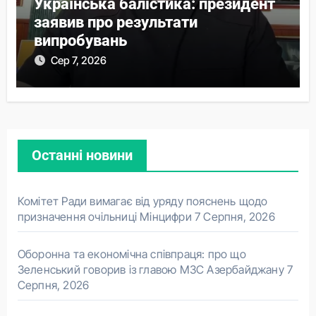
Українська балістика: президент
заявив про результати
випробувань
Сер 7, 2026
Останні новини
Комітет Ради вимагає від уряду пояснень щодо
призначення очільниці Мінцифри
7 Серпня, 2026
Оборонна та економічна співпраця: про що
Зеленський говорив із главою МЗС Азербайджану
7
Серпня, 2026