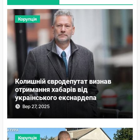
Корупція
Колишній євродепутат визнав
отримання хабарів від
українського екснардепа
Волошина
Вер 27, 2025
Корупція