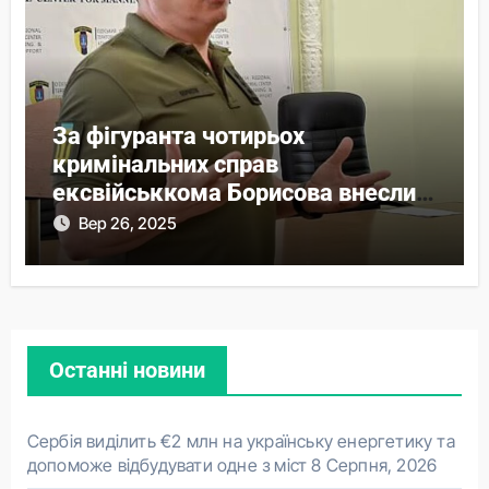
За фігуранта чотирьох
кримінальних справ
ексвійськкома Борисова внесли
понад 44 млн застави
Вер 26, 2025
Останні новини
Сербія виділить €2 млн на українську енергетику та
допоможе відбудувати одне з міст
8 Серпня, 2026