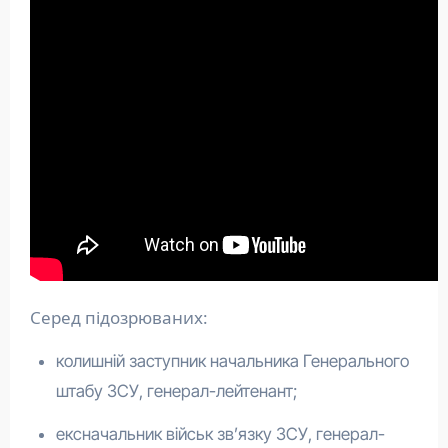
Серед підозрюваних:
колишній заступник начальника Генерального
штабу ЗСУ, генерал-лейтенант;
ексначальник військ зв’язку ЗСУ, генерал-