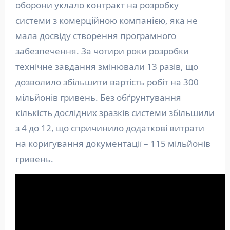
оборони уклало контракт на розробку
системи з комерційною компанією, яка не
мала досвіду створення програмного
забезпечення. За чотири роки розробки
технічне завдання змінювали 13 разів, що
дозволило збільшити вартість робіт на 300
мільйонів гривень. Без обґрунтування
кількість дослідних зразків системи збільшили
з 4 до 12, що спричинило додаткові витрати
на коригування документації – 115 мільйонів
гривень.