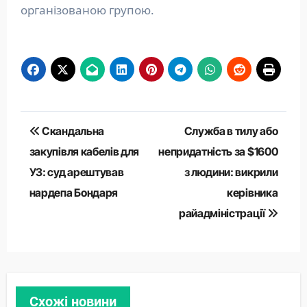
організованою групою.
Навігація
Скандальна
Служба в тилу або
записів
закупівля кабелів для
непридатність за $1600
УЗ: суд арештував
з людини: викрили
нардепа Бондаря
керівника
райадміністрації
Схожі новини