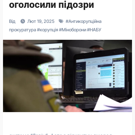
оголосили підозри
Від
Лют 19, 2025
#
Антикорупційна
прокуратура
#
корупція
#
Міноборони
#
НАБУ