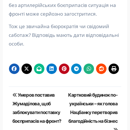
без артилерійських боєприпасів ситуація на
фронті може серйозно загостритися.
Тож це звичайна бюрократія чи свідомий
саботаж? Відповідь мають дати відповідальні
особи.
Навігація
Умеров поставив
Картковий будинок по-
записів
Жумаділова, щоб
українськи – як голова
заблокувати поставку
Нацбанку перетворив
боєприпасів на фронт?
благодійність на бізнес