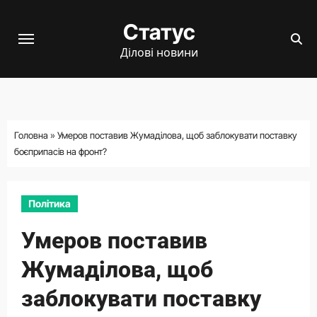
Перейти
Статус
до
вмісту
Ділові новини
Головна
»
Умеров поставив Жумаділова, щоб заблокувати поставку
боєприпасів на фронт?
Політика
Умеров поставив
Жумаділова, щоб
заблокувати поставку