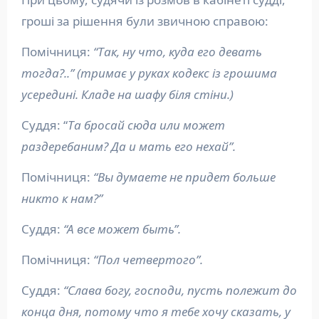
гроші за рішення були звичною справою:
Помічниця:
“Так, ну что, куда его девать
тогда?..” (тримає у руках кодекс із грошима
усередині. Кладе на шафу біля стіни.)
Суддя: “
Та бросай сюда или может
раздеребаним? Да и мать его нехай”.
Помічниця:
“Вы думаете не придет больше
никто к нам?”
Суддя:
“А все может быть”.
Помічниця:
“Пол четвертого”.
Суддя:
“Слава богу, господи, пусть полежит до
конца дня, потому что я тебе хочу сказать, у