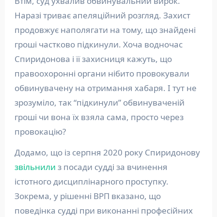
Втім, суд ухвалив обвинувальний вирок.
Наразі триває апеляційний розгляд. Захист
продовжує наполягати на тому, що знайдені
гроші частково підкинули. Хоча водночас
Спиридонова і її захисниця кажуть, що
правоохоронні органи нібито провокували
обвинувачену на отримання хабаря. І тут не
зрозуміло, так “підкинули” обвинуваченій
гроші чи вона їх взяла сама, просто через
провокацію?
Додамо, що із серпня 2020 року Спиридонову
звільнили
з посади судді за вчинення
істотного дисциплінарного проступку.
Зокрема, у рішенні ВРП вказано, що
поведінка судді при виконанні професійних