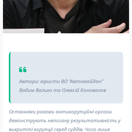
Автори: юристи ВО “Автомайдан”
Вадим Валько та Олексій Коновалов
Останніми роками антикорупційні органи
демонструють непогану результативність у
викритті корупції серед суддів. Чого лише