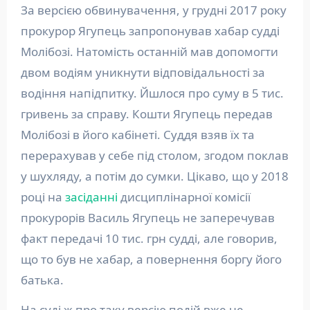
За версією обвинувачення, у грудні 2017 року
прокурор Ягупець запропонував хабар судді
Молібозі. Натомість останній мав допомогти
двом водіям уникнути відповідальності за
водіння напідпитку. Йшлося про суму в 5 тис.
гривень за справу. Кошти Ягупець передав
Молібозі в його кабінеті. Суддя взяв їх та
перерахував у себе під столом, згодом поклав
у шухляду, а потім до сумки. Цікаво, що у 2018
році на
засіданні
дисциплінарної комісії
прокурорів Василь Ягупець не заперечував
факт передачі 10 тис. грн судді, але говорив,
що то був не хабар, а повернення боргу його
батька.
На суді ж про таку версію подій вже не