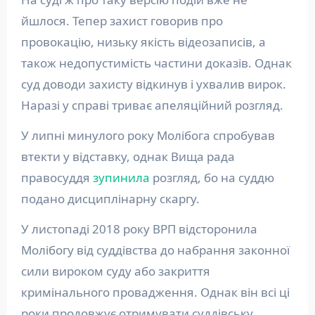
йшлося. Тепер захист говорив про
провокацію, низьку якість відеозаписів, а
також недопустимість частини доказів. Однак
суд доводи захисту відкинув і ухвалив вирок.
Наразі у справі триває апеляційний розгляд.
У липні минулого року Молібога спробував
втекти у відставку, однак Вища рада
правосуддя
зупинила
розгляд, бо на суддю
подано дисциплінарну скаргу.
У листопаді 2018 року ВРП відсторонила
Молібогу від суддівства до набрання законної
сили вироком суду або закриття
кримінального провадження. Однак він всі ці
роки продовжує отримувати суддівську