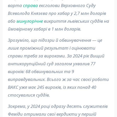
варта
справа
ексголови Верховного Суду
Всеволода Князєва про хабар у 2,7 млн доларів
або
минулорічне
викриття львівських суддів на
ймовірному хабарі в 1 млн доларів.
Зрозуміло, що підозри й обвинувачення — це
лише проміжний результат і оцінювати
справи треба за вироками. За 2024 рік Вищий
антикорупційний суд загалом ухвалив 77
вироків: 68 обвинувальних та 9
виправдувальних. Всього ж за час своєї роботи
ВАКС уже має 245 вироків, із яких понад 40
стосувалися суддів.
Зокрема, у 2024 році одразу десять служителів
Феміди отримали свої вердикти у першій