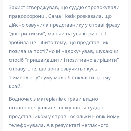
Захист стверджував, що суддю спровокували
правоохоронці. Сама Новік розказала, що
дійсно озвучила представнику у справі фразу
“дві-три тисячі”, маючи на увазі гривні. І
зробила це нібито тому, що представник
позивача постійно їй надокучував, шукаючи
спосіб “пришвидшити і позитивно вирішити”
справу. І те, що вона озвучить якусь
“символічну” суму мало б покласти цьому
край.
Водночас з матеріалів справи видно
позапроцесуальне спілкування судді з
представником у справі, оскільки Новік йому
телефонувала. А в результаті негласного