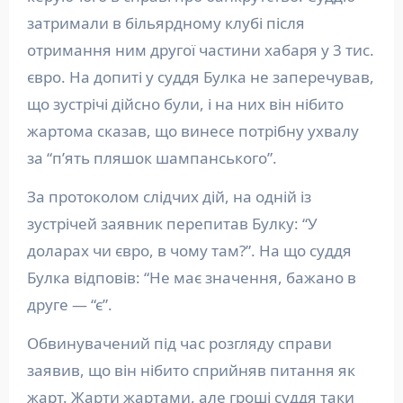
затримали в більярдному клубі після
отримання ним другої частини хабаря у 3 тис.
євро. На допиті у суддя Булка не заперечував,
що зустрічі дійсно були, і на них він нібито
жартома сказав, що винесе потрібну ухвалу
за “п’ять пляшок шампанського”.
За протоколом слідчих дій, на одній із
зустрічей заявник перепитав Булку: “У
доларах чи євро, в чому там?”. На що суддя
Булка відповів: “Не має значення, бажано в
друге — “є”.
Обвинувачений під час розгляду справи
заявив, що він нібито сприйняв питання як
жарт. Жарти жартами, але гроші суддя таки