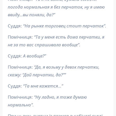
погода нормальная я без перчаток, ну я имею
ввиду…вы поняли, да?”
Суддя:
“На рынке торговец стоит перчаток”.
Помічниця:
“Та у меня есть дома перчатки, я
не за то вас спрашивала вообще”.
Суддя:
А вообще?”
Помічниця:
“Да, я возьму у девок перчатки,
скажу: “Дай перчатки, да?””
Суддя:
“Та мне кажется…”
Помічниця:
“Ну ладно, я тоже думаю
нормально”.
При цьому, судячи із розмов в кабінеті судді,