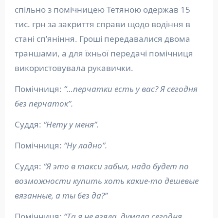
спільно з помічницею Тетяною одержав 15
тис. грн за закриття справи щодо водіння в
стані сп’яніння. Гроші передавалися двома
траншами, а для їхньої передачі помічниця
використовувала рукавички.
Помічниця:
“…перчатки есть у вас? Я сегодня
без перчаток”.
Суддя:
“Нету у меня”.
Помічниця:
“Ну ладно”.
Суддя:
“Я это в такси забыл, надо будет по
возможности купить хоть какие-то дешевые
вязанные, а ты без да?”
Помічниця:
“Та я не взяла, думала сегодня