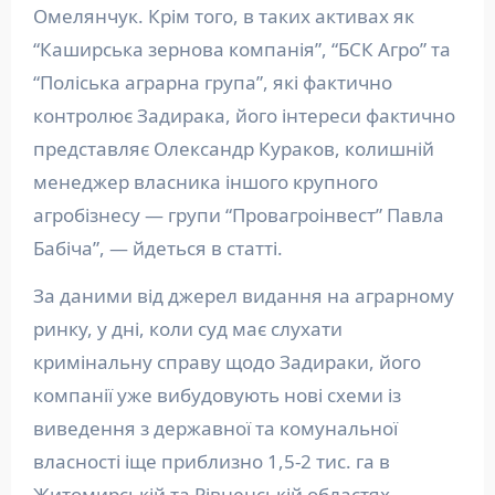
Омелянчук. Крім того, в таких активах як
“Каширська зернова компанія”, “БСК Агро” та
“Поліська аграрна група”, які фактично
контролює Задирака, його інтереси фактично
представляє Олександр Кураков, колишній
менеджер власника іншого крупного
агробізнесу — групи “Провагроінвест” Павла
Бабіча”, — йдеться в статті.
За даними від джерел видання на аграрному
ринку, у дні, коли суд має слухати
кримінальну справу щодо Задираки, його
компанії уже вибудовують нові схеми із
виведення з державної та комунальної
власності іще приблизно 1,5-2 тис. га в
Житомирській та Рівненській областях.