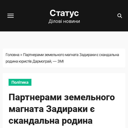
Перейти
Статус
до
вмісту
Ділові новини
Головна
»
Партнерами земельного магната Задираки є скандальна
родина юристів Дармограй, — ЗМІ
Політика
Партнерами земельного
магната Задираки є
скандальна родина