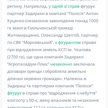
регіону. Наприклад, у
одній зі справ
фігурує
партнер Задираки в компанії “Полісся” Антон
Куценко (незаконне заволодіння понад 1000
га землі в Ємільчинській громаді
Житомирщини). Олександр Шептій, партнер
по СВК “Морозівський”, є
фігурантом
справи
про відчудження земель КСП ім. Чкалова
(2700 га), ще одна компанія Задираки
“Агропаладіум-Плюс”
незаконно
заключала
договори оренди і обробляла земельні
ділянки окремих громадян. Належна ж
Задираці та партнерам компанія “Полісся”
фігурує
в справі про “відродження з небуття”
колгоспу з 90-х, зміну власників та незаконне
заволодіння 117 га колишнього КСП у