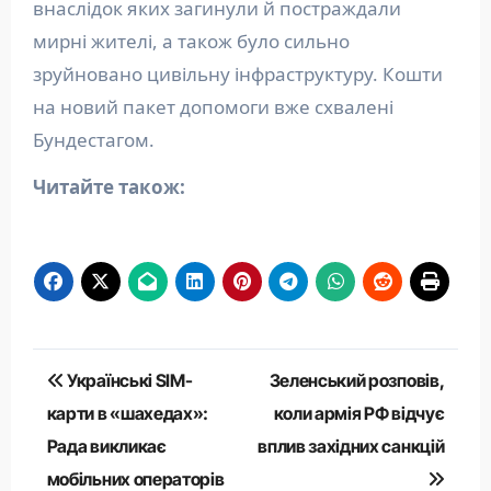
внаслідок яких загинули й постраждали
мирні жителі, а також було сильно
зруйновано цивільну інфраструктуру. Кошти
на новий пакет допомоги вже схвалені
Бундестагом.
Читайте також:
Навігація
Українські SIM-
Зеленський розповів,
записів
карти в «шахедах»:
коли армія РФ відчує
Рада викликає
вплив західних санкцій
мобільних операторів