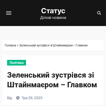
Перейти
Статус
до
вмісту
Ділові новини
Головна
»
Зеленський зустрівся зі Штайнмаєром – Главком
Політика
Зеленський зустрівся зі
Штайнмаєром – Главком
Від
Тра 29, 2025