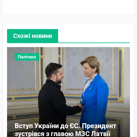
Схожі новини
Політика
Вступ України до ЄС. Президент
зустрівся з главою МЗС Латвії