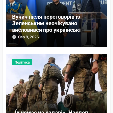
Вучич після переговорів із
Зеленським неочікувано
висловився про українські
території
Сер 8, 2026
Політика
«Їх немає на радарі». Нардеп