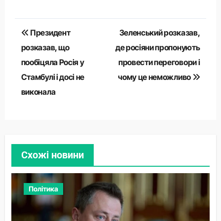
Навігація
Президент
Зеленський розказав,
записів
розказав, що
де росіяни пропонують
пообіцяла Росія у
провести переговори і
Стамбулі і досі не
чому це неможливо
виконала
Схожі новини
Політика