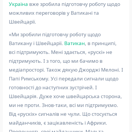
Україна
вже зробила підготовчу роботу щодо
можливих переговорів у Ватикані та
Швейцарії.
«Ми зробили підготовчу роботу щодо
Ватикану і Швейцарії.
Ватикан
, в принципі,
всі підтримують. Мені здається, «рускі» не
підтримують. І з того, що ми бачимо в
медіапросторі. Також дякую Джорджі Мелоні. І
Папі Римському. Усі передали сигнали щодо
готовності до наступних зустрічей. І
Швейцарія. Дуже хоче швейцарська сторона,
ми не проти. Знов-таки, всі ми підтримуємо.
Від «рускіх» сигналів не чули. Що стосується
майданчиків, є зацікавленість і Африки.
Пропонують свої майданчики. Мальта