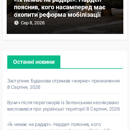
пояснив, кого насамперед має
охопити реформа мобілізації
Сер 8, 2026
Останні новини
Заступник Буданова отримав «жирне» призначення
8 Серпня, 2026
Вучич після переговорів із Зеленським неочікувано
висловився про українські території
8 Серпня, 2026
«Їх немає на радарі». Нардеп пояснив, кого