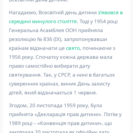
Нагадаємо, Всесвітній день дитини
з’явився в
середині минулого століття
. Тоді у 1954 році
Генеральна Асамблея ООН прийняла
резолюцію № 836 (IX), запропонувавши
країнам відзначати це
свято
, починаючи з
1956 року. Спочатку кожна держава мала
право самостійно вибирати дату
святкування. Так, у СРСР, а нині в багатьох
суверенних країнах, виник День захисту
дітей, який відзначається 1 червня.
Згодом, 20 листопада 1959 року, була
прийнята «Декларація прав дитини». Потім у
1989 році – «Конвенція прав дитини», що
закріпила 20 листопада як офіційну дату