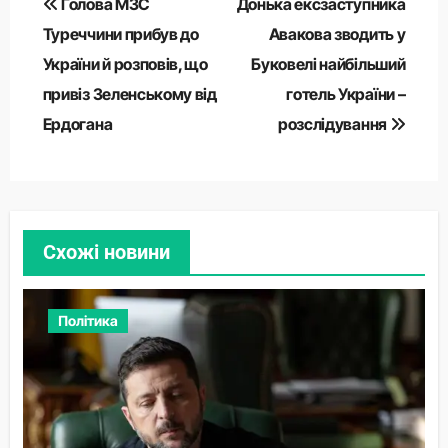
Голова МЗС
Донька ексзаступника
записів
Туреччини прибув до
Авакова зводить у
України й розповів, що
Буковелі найбільший
привіз Зеленському від
готель України –
Ердогана
розслідування
Схожі новини
Політика