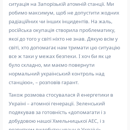
ситуація на Запорізькій атомній станції. Ми
робимо максимум, щоб не допустити жодних
радіаційних чи інших інцидентів. На жаль,
російська окупація створила проблематику,
якої до того у світі ніхто не знав. Дякую всім у
світі, хто допомагає нам тримати цю ситуацію
все ж таки у межах безпеки. І хоч би як це
було складно, ми маємо повернути
нормальний український контроль над
станцією», – розповів гарант.
Також розмова стосувалася й енергетики в
Україні – атомної генерації. Зеленський
подякував за готовність «допомагати і з
добудовою нашої Хмельницької АЕС, і з
розвитком видобутку урану в Україні».