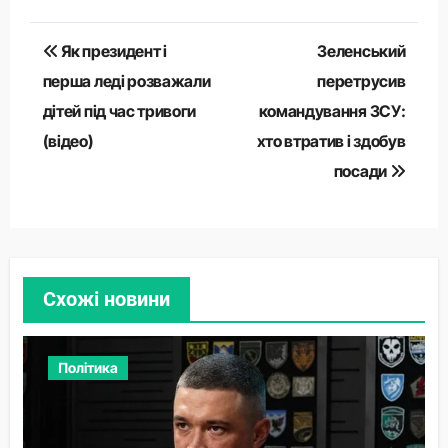
Навігація
Як президент і
Зеленський
записів
перша леді розважали
перетрусив
дітей під час тривоги
командування ЗСУ:
(відео)
хто втратив і здобув
посади
Схожі новини
Політика