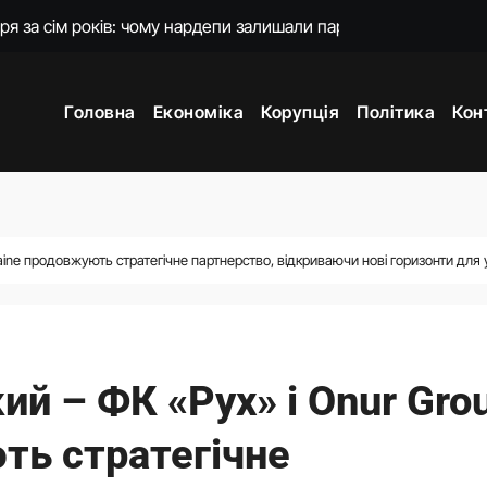
 що зробив після звільнення з Міноборони
країни у чотирьох країнах
Головна
Економіка
Корупція
Політика
Кон
мають своїх представників у Раді: причина
 підготовку української балістики
енко пояснила наслідки для експорту цін і курсу
 підходять Україні: експерт пояснив причину
raine продовжують стратегічне партнерство, відкриваючи нові горизонти для
й повернутися на посаду міністра оборони
ий – ФК «Рух» і Onur Gro
ть стратегічне