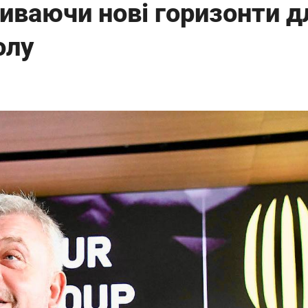
риваючи нові горизонти д
олу