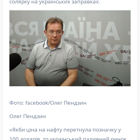
солярку на українських заправках.
Фото: facebook/Олег Пендзин
Олег Пендзин
«Якби ціна на нафту перетнула позначку у
100 доларів, то український паливний ринок