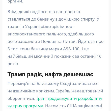
органи.
Втім, деякі водії все ж з насторогою
ставляться до бензину з домішкою спирту. У
травні в Україні різко зріс імпорт
високооктанового пального, здебільшого
його завозили з Польщі та Литви. Йдеться про
5 тис. тонн бензину марки А98-100, і це
найбільший місячний показник за останні 16
років.
Трамп радіє, нафта дешевшає
Перемир’я на Близькому Сході залишається
надзвичайно крихким. Ізраїль налаштований
оборонятися,
Іран продовжувати розробляти
ядерну програму
. Натомість США зацікавлені