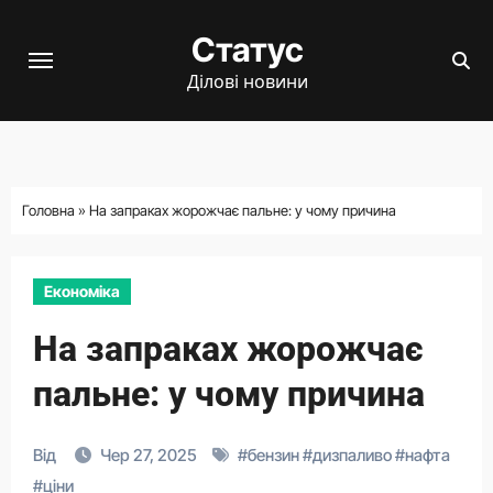
Перейти
Статус
до
вмісту
Ділові новини
Головна
»
На запраках жорожчає пальне: у чому причина
Економіка
На запраках жорожчає
пальне: у чому причина
Від
Чер 27, 2025
#
бензин
#
дизпаливо
#
нафта
#
ціни