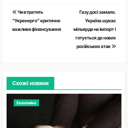
Навігація
Чи втратить
Газу досі замало.
записів
“Укренерго” критично
Україна шукає
важливе фінансування
мільярди на імпорт і
готується до нових
російських атак
Схожі новини
Економіка