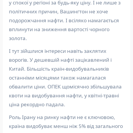
у спокої у регіоні за будь-яку ціну. І не лише з
політичних причин, Вашингтон не хоче
подорожчання нафти. І всіляко намагається
вплинути на зниження вартості чорного
золота.
І тут зійшлися інтереси навіть заклятих
ворогів. У дешевшій нафті зацікавлений і
Китай. Більшість країн-видобувальників
останніми місяцями також намагалася
обвалити ціни. ОПЕК щомісячно збільшувала
квоти на видобування нафти, у квітні-травні
ціна рекордно падала.
Роль Ірану на ринку нафти не є ключовою,
країна видобуває менш ніж 5% від загального