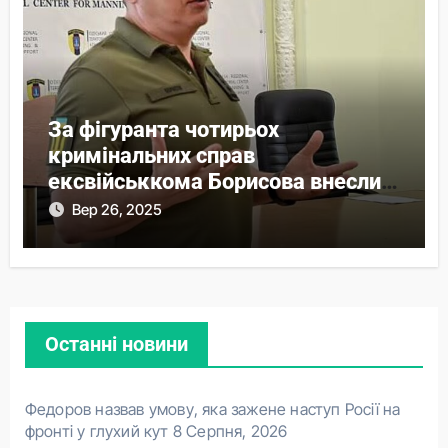
За фігуранта чотирьох
кримінальних справ
ексвійськкома Борисова внесли
понад 44 млн застави
Вер 26, 2025
Останні новини
Федоров назвав умову, яка зажене наступ Росії на
фронті у глухий кут
8 Серпня, 2026