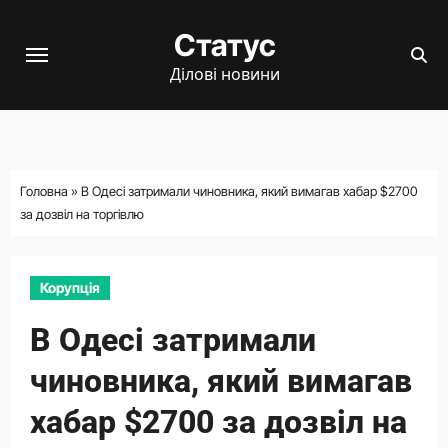
Перейти
Статус
до
вмісту
Ділові новини
Головна
»
В Одесі затримали чиновника, який вимагав хабар $2700
за дозвіл на торгівлю
Корупція
В Одесі затримали
чиновника, який вимагав
хабар $2700 за дозвіл на