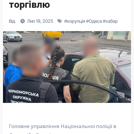
торгівлю
Від
Лип 19, 2025
#
корупція
#
Одеса
#
хабар
Головне управління Національної поліції в