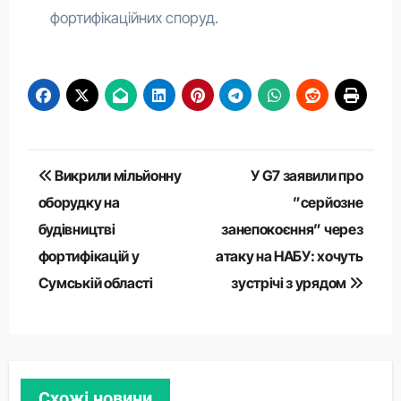
фортифікаційних споруд.
Навігація
Викрили мільйонну
У G7 заявили про
записів
оборудку на
”серйозне
будівництві
занепокоєння” через
фортифікацій у
атаку на НАБУ: хочуть
Сумській області
зустрічі з урядом
Схожі новини