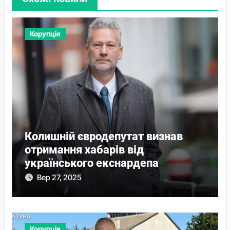
Корупція
Колишній євродепутат визнав
отримання хабарів від
українського екснардепа
Волошина
Вер 27, 2025
Корупція