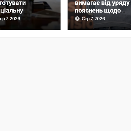
готувати
вимагає від уряду
еціальну
пояснень щодо
нкційну операцію
призначення
ер 7, 2026
Сер 7, 2026
оти РФ
очільниці Мінциф