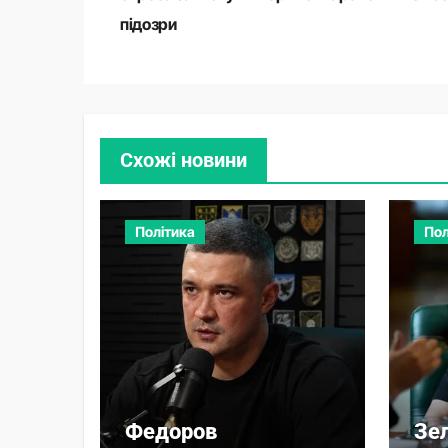
підозри
Схожі новини
Політика
Пол
Федоров
Зе