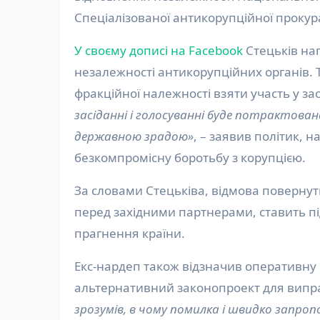
Спеціалізованої антикорупційної прокур
У своєму дописі на Facebook
Стецьків на
незалежності антикорупційних органів. Т
фракційної належності взяти участь у з
засіданні і голосуванні буде потрактован
державною зрадою»
, – заявив політик, 
безкомпромісну боротьбу з корупцією.
За словами Стецьківа, відмова повернут
перед західними партнерами, ставить пі
прагнення країни.
Екс-нардеп також відзначив оперативну
альтернативний законопроект для випра
зрозумів, в чому помилка і швидко запроп