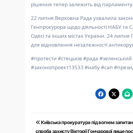
рішення тепер залежить від парламенту
22 липня Верховна Рада ухвалила зако
Генпрокурора щодо діяльності НАБУ та СА
Одесі та інших містах України. 24 лип
для відновлення незалежності антикоруп
#протести #стецьків #рада #зеленський
#законопроект13533 #набу #сап #прези
Навігація
Київська прокуратура під вогнем запитан
записів
спроба захисту Вікторії Гончарової лише по