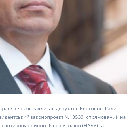
езидентський законопроект №13533, спрямований на
о антикорупційного бюро України (НАБУ) та