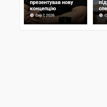
презентував нову
під
концепцію
сп
мобілізації без
са
Сер 7, 2026
С
масового розшуку
пр