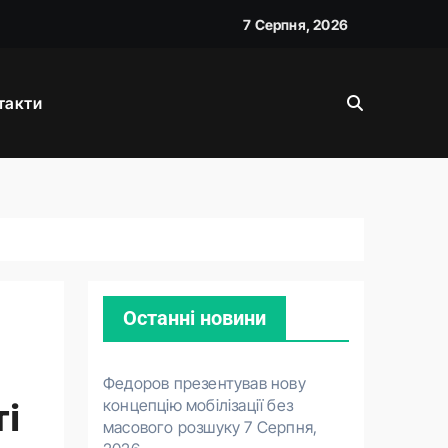
7 Серпня, 2026
такти
026
Останні новини
Федоров презентував нову
концепцію мобілізації без
ті
масового розшуку
7 Серпня,