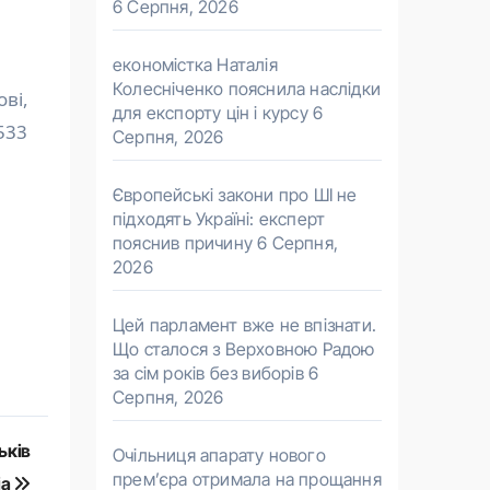
6 Серпня, 2026
економістка Наталія
Колесніченко пояснила наслідки
ві,
для експорту цін і курсу
6
533
Серпня, 2026
Європейські закони про ШІ не
підходять Україні: експерт
пояснив причину
6 Серпня,
2026
Цей парламент вже не впізнати.
Що сталося з Верховною Радою
за сім років без виборів
6
Серпня, 2026
ьків
Очільниця апарату нового
прем’єра отримала на прощання
іа