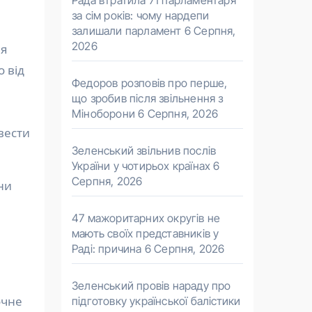
Рада втратила 71 парламентаря
за сім років: чому нардепи
залишали парламент
6 Серпня,
2026
ня
 від
Федоров розповів про перше,
що зробив після звільнення з
Міноборони
6 Серпня, 2026
вести
Зеленський звільнив послів
України у чотирьох країнах
6
Серпня, 2026
ни
47 мажоритарних округів не
мають своїх представників у
Раді: причина
6 Серпня, 2026
Зеленський провів нараду про
очне
підготовку української балістики