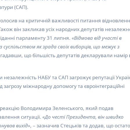
атури (САП).
голосив на критичній важливості питання відновлен
акож він закликав усіх народних депутатів незалежно
асіданні парламенту 31 липня.
«Відмова від участі в
а суспільством як зрада своїх виборців, що межує з
нагадавши, що більшість депутатів декларували намір 
и незалежність НАБУ та САП загрожує репутації Украї
д загрозу міжнародну допомогу та євроінтеграційні
 реакцію Володимира Зеленського, який подав
влення ситуації.
«До честі Президента, він швидко
онував вихід»
, – зазначив Стецьків та додав, що остат