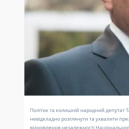
Політик та колишній народний депутат Тарас Стецьків закликав депутатів Верховної Ради
невідкладно розглянути та ухвалити пр
відновлення незалежності Національног