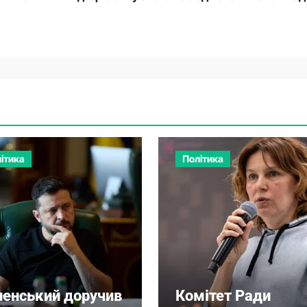
ітика
Політика
ленський доручив
Комітет Ради