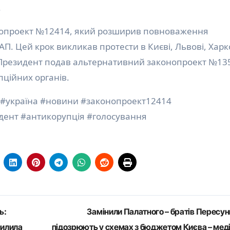
.
нопроект №12414, який розширив повноваження
П. Цей крок викликав протести в Києві, Львові, Харко
ня Президент подав альтернативний законопроект №13
ційних органів.
 #україна #новини #законопроект12414
дент #антикорупція #голосування
ь:
Замінили Палатного – братів Пересун
силила
підозрюють у схемах з бюджетом Києва – мед