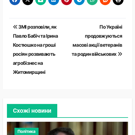
Навігація
ЗМІ розповіли, як
По Україні
записів
Павло Бабіч та Ірина
продовжуються
Костюшко на гроші
масові акції ветеранів
росіян розвивають
та родин військових
агробізнес на
Житомирщині
Схожі новини
Політика