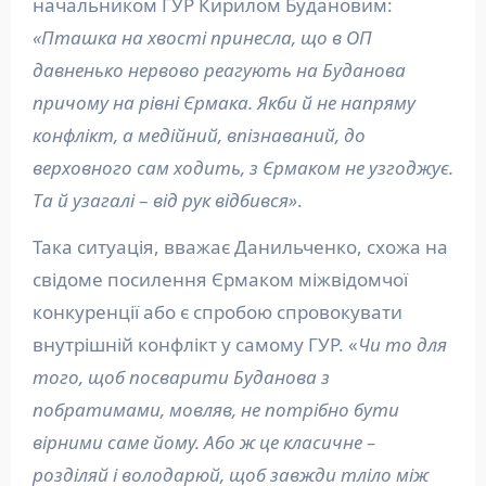
начальником ГУР Кирилом Будановим:
«Пташка на хвості принесла, що в ОП
давненько нервово реагують на Буданова
причому на рівні Єрмака. Якби й не напряму
конфлікт, а медійний, впізнаваний, до
верховного сам ходить, з Єрмаком не узгоджує.
Та й узагалі
–
від рук відбився»
.
Така ситуація, вважає Данильченко, схожа на
свідоме посилення Єрмаком міжвідомчої
конкуренції або є спробою спровокувати
внутрішній конфлікт у самому ГУР. «
Чи то для
того, щоб посварити Буданова з
побратимами, мовляв, не потрібно бути
вірними саме йому. Або ж це класичне –
розділяй і володарюй, щоб завжди тліло між