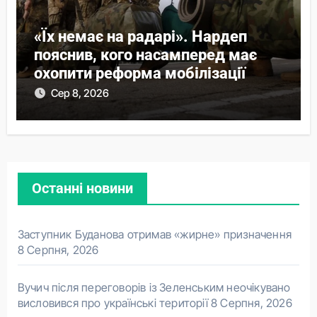
«Їх немає на радарі». Нардеп
пояснив, кого насамперед має
охопити реформа мобілізації
Сер 8, 2026
Останні новини
Заступник Буданова отримав «жирне» призначення
8 Серпня, 2026
Вучич після переговорів із Зеленським неочікувано
висловився про українські території
8 Серпня, 2026