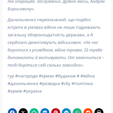
та операціях. Заслужених. Дрібно якось, Андрію
Борисовичу».
Данильченко переконаний, що подібні
інтриги в умовах війни не лише підривають
загальну обороноздатність держави, а й
серйозно демотивують військових:
«Не час
боротися з розвідкою, війна триває. Їй треба
допомагати й мотивувати. От закінчиться –
тоді боріться собі скільки завгодно».
гур #нагороди #єрмак #буданов # #війна
#данильченко #розвідка #сбу #політика
#армія #україна