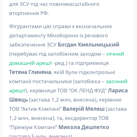
для ЗСУ під час повномасштабного
вторгнення РФ.
Фігурантами цієї справи є ексначальник
департаменту Міноборони із речового
забезпечення ЗСУ
Богдан Хмельницький
(перебуває під запобіжним заходом –
нічний
домашній арешт
-ред.) та підприємиця
Тетяна Глиняна
, якій були підконтрольні
компанії постачальники (запобіжка –
заочний
арешт
), керівниця ТОВ “ОК ЛЕНД ФУД”
Лариса
Швець
(застава 1,2 млн, внесена), керівник
ТОВ “Актив Компані”
Валерій Мелеш
(застава
1,2 млн, внесена), та, ексдиректор ТОВ
“Преміум Компані”
Микола Дешпетко
(застава 5 млн, внесена).