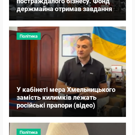
постраждалого бізнесу. Фонд
держмайна отримав завдання
від прем’єра
Політика
У кабінеті мера Хмельницького
замість килимків лежать
російські прапори (відео)
Політика