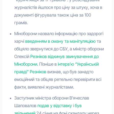
журналістів йшлося про ціну за штуку, хоча в
документі фігурувала також ціна за 100
грамів.
Міноборони назвало інформацію про задорогі
харчі
введенням в оману та маніпуляцією
та
обіцяло звернутися до СБУ, а міністр оборони
Олексій
Резніков відкинув звинувачення до
Міноборони
. Пізніше в
інтерв’ю “Українській
правді” Резніков
визнав, що був занадто
емоційний та обіцяв ретельно перевірити всі
факти, виявлені журналістами.
Заступник міністра оборони В’ячеслав
Шаповалов
подав у відставку
і
був
звільнений
24 січня на фоні скандалу через