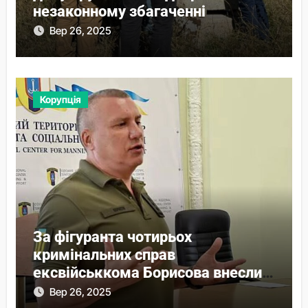
незаконному збагаченні
Вер 26, 2025
Корупція
За фігуранта чотирьох
кримінальних справ
ексвійськкома Борисова внесли
понад 44 млн застави
Вер 26, 2025