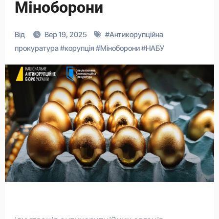
Міноборони
Від
Вер 19, 2025
#
Антикорупційна
прокуратура
#
корупція
#
Міноборони
#
НАБУ