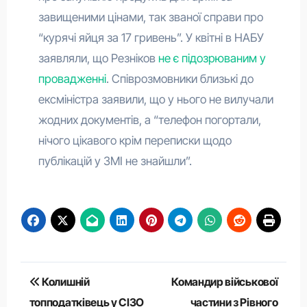
завищеними цінами, так званої справи про
“курячі яйця за 17 гривень”. У квітні в НАБУ
заявляли, що Резніков
не є підозрюваним у
провадженні
. Співрозмовники близькі до
ексміністра заявили, що у нього не вилучали
жодних документів, а “телефон погортали,
нічого цікавого крім переписки щодо
публікацій у ЗМІ не знайшли”.
Навігація
Колишній
​Командир військової
записів
топподатківець у СІЗО
частини з Рівного