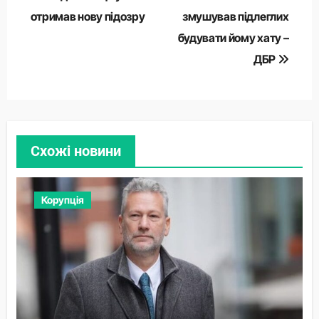
отримав нову підозру
змушував підлеглих
будувати йому хату –
ДБР
Схожі новини
Корупція