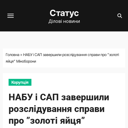
Перейти
Статус
до
вмісту
Ділові новини
Головна
»
НАБУ і САП завершили розслідування справи про ”золоті
яйця” Міноборони
Корупція
НАБУ і САП завершили
розслідування справи
про ”золоті яйця”