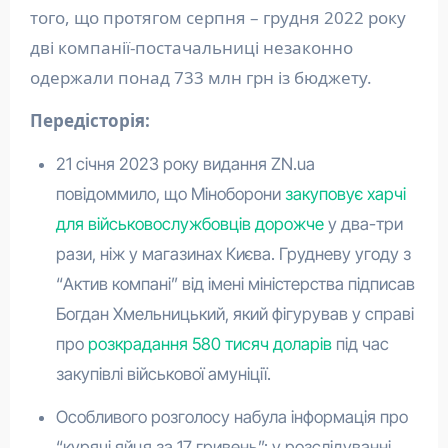
того, що протягом серпня – грудня 2022 року
дві компанії-постачальниці незаконно
одержали понад 733 млн грн із бюджету.
Передісторія:
21 січня 2023 року видання ZN.ua
повідоммило, що Міноборони
закуповує харчі
для військовослужбовців дорожче
у два-три
рази, ніж у магазинах Києва. Грудневу угоду з
“Актив компані” від імені міністерства підписав
Богдан Хмельницький, який фігурував у справі
про
розкрадання 580 тисяч доларів
під час
закупівлі військової амуніції.
Особливого розголосу набула інформація про
“курячі яйця за 17 гривень”: у розслідуванні