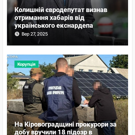
Колишній євродепутат визнав
отримання хабарів від
українського екснардепа
Волошина
Вер 27, 2025
Корупція
На Кіровоградщині прокурори за
добу вручили 18 підозр в