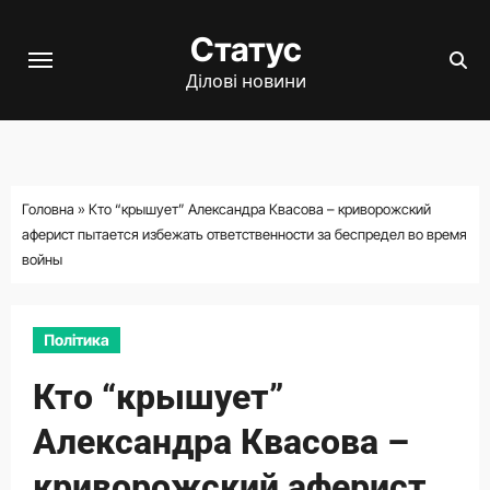
Перейти
Статус
до
вмісту
Ділові новини
Головна
»
Кто “крышует” Александра Квасова – криворожский
аферист пытается избежать ответственности за беспредел во время
войны
Політика
Кто “крышует”
Александра Квасова –
криворожский аферист