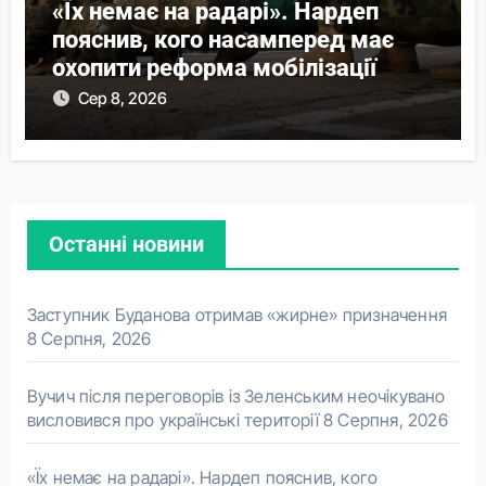
«Їх немає на радарі». Нардеп
пояснив, кого насамперед має
охопити реформа мобілізації
Сер 8, 2026
Останні новини
Заступник Буданова отримав «жирне» призначення
8 Серпня, 2026
Вучич після переговорів із Зеленським неочікувано
висловився про українські території
8 Серпня, 2026
«Їх немає на радарі». Нардеп пояснив, кого