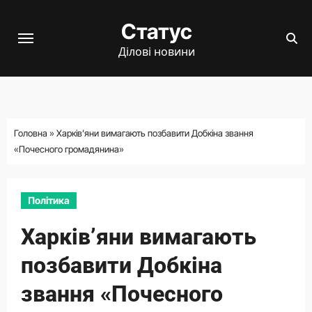
Перейти
Статус
до
вмісту
Ділові новини
Головна
»
Харків’яни вимагають позбавити Добкіна звання
«Почесного громадянина»
Політика
Харків’яни вимагають
позбавити Добкіна
звання «Почесного