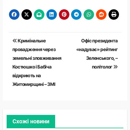
Навігація
Кримінальне
Офіс президента
записів
провадження через
«надуває» рейтинг
земельні зловживання
Зеленського, –
Костюшко і Бабіча
політолог
відкриють на
Житомирщині – ЗМІ
Схожі новини