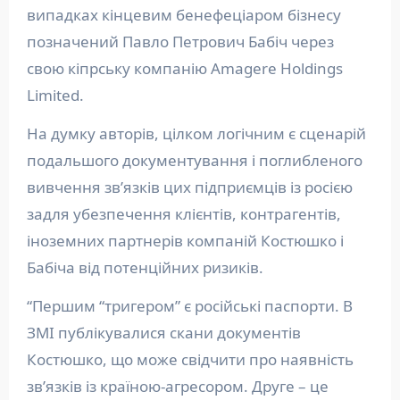
випадках кінцевим бенефеціаром бізнесу
позначений Павло Петрович Бабіч через
свою кіпрську компанію Amagere Holdings
Limited.
На думку авторів, цілком логічним є сценарій
подальшого документування і поглибленого
вивчення звʼязків цих підприємців із росією
задля убезпечення клієнтів, контрагентів,
іноземних партнерів компаній Костюшко і
Бабіча від потенційних ризиків.
“Першим “тригером” є російські паспорти. В
ЗМІ публікувалися скани документів
Костюшко, що може свідчити про наявність
звʼязків із країною-агресором. Друге – це