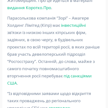
Житомирщині. Про це йдеться в матеріалі
видання Коротко.Про
.
Парасолькова компанія “Зорі” – Амагере
Холдинг Лімітед (Кіпр) має
інвестиційні
звʼязки із низкою інших кіпрських фірм,
задіяних, в свою чергу, в будівельних
проектах по всій території росії, в яких раніше
брав участь девелоперський підрозділ
“Росгосстраху”. Останній, до слова, майже з
самого початку повномасштабного
вторгнення росії перебуває
під санкціями
США
.
“Із відповідними заявами щодо відкриття
таких проваджень до регіонального
управління СБУ уже
звертались