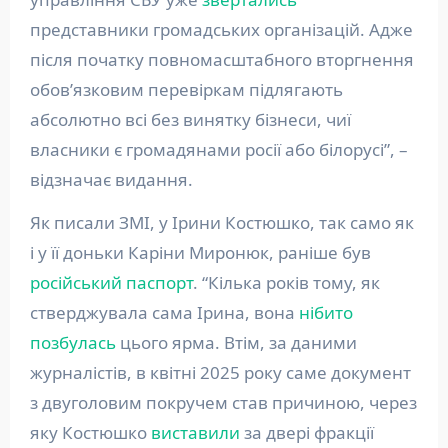
представники громадських організацій. Адже
після початку повномасштабного вторгнення
обовʼязковим перевіркам підлягають
абсолютно всі без винятку бізнеси, чиї
власники є громадянами росії або білорусі”, –
відзначає видання.
Як писали ЗМІ, у Ірини Костюшко, так само як
і у її доньки Каріни Миронюк, раніше був
російський паспорт
. “Кілька років тому, як
стверджувала сама Ірина, вона
нібито
позбулась
цього ярма. Втім, за даними
журналістів, в квітні 2025 року саме документ
з двуголовим покручем став причиною, через
яку Костюшко
виставили
за двері фракції