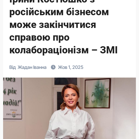
російським бізнесом
може закінчитися
справою про
колабораціонізм – ЗМІ
Від
Жадан Іванна
Жов 1, 2025