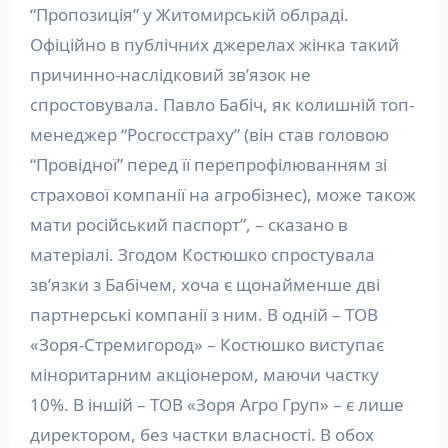
“Пропозиція” у Житомирській облраді.
Офіційно в публічних джерелах жінка такий
причинно-наслідковий звʼязок не
спростовувала. Павло Бабіч, як колишній топ-
менеджер “Росгосстраху” (він став головою
“Провідної” перед її перепрофілюванням зі
страхової компанії на агробізнес), може також
мати російський паспорт”, – сказано в
матеріалі. Згодом Костюшко спростувала
звʼязки з Бабічем, хоча є щонайменше дві
партнерські компанії з ним. В одній – ТОВ
«Зоря-Стремигород» – Костюшко виступає
міноритарним акціонером, маючи частку
10%. В іншій – ТОВ «Зоря Агро Груп» – є лише
директором, без частки власності. В обох