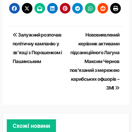
Навігація
Залужний розпочав
Нововиявлений
записів
політичну кампанію у
керівник активами
зв’язці з Порошенком і
підсанкційного Лагуна
Пашинським
Максим Чернов
повʼязаний з мережею
карибських офшорів –
ЗМІ
Схожі новини