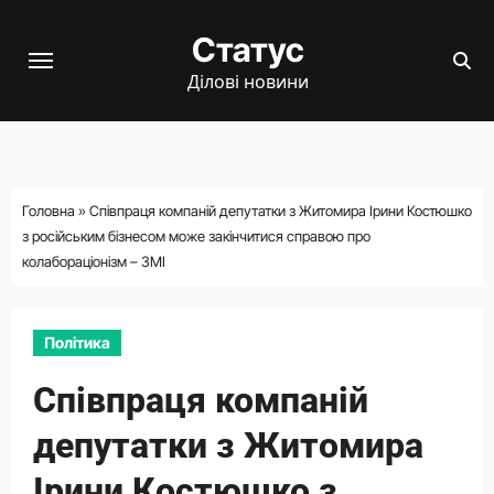
Перейти
Статус
до
вмісту
Ділові новини
Головна
»
Співпраця компаній депутатки з Житомира Ірини Костюшко
з російським бізнесом може закінчитися справою про
колабораціонізм – ЗМІ
Політика
Співпраця компаній
депутатки з Житомира
Ірини Костюшко з