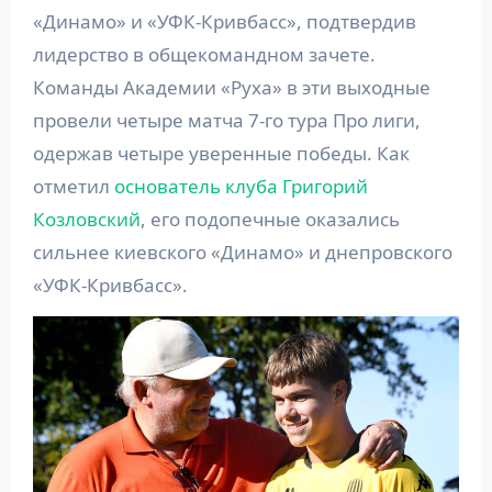
«Динамо» и «УФК-Кривбасс», подтвердив
лидерство в общекомандном зачете.
Команды Академии «Руха» в эти выходные
провели четыре матча 7-го тура Про лиги,
одержав четыре уверенные победы. Как
отметил
основатель клуба Григорий
Козловский
, его подопечные оказались
сильнее киевского «Динамо» и днепровского
«УФК-Кривбасс».