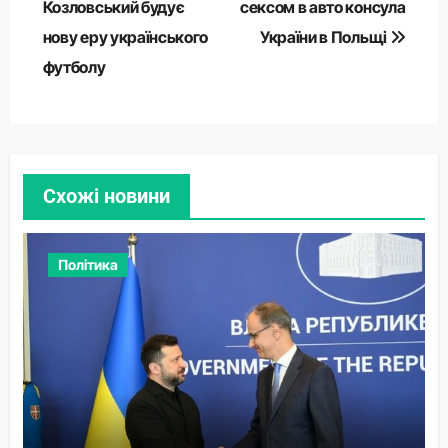
Козловський будує
сексом в авто консула
нову еру українського
України в Польщі
футболу
Схожі новини
Політика