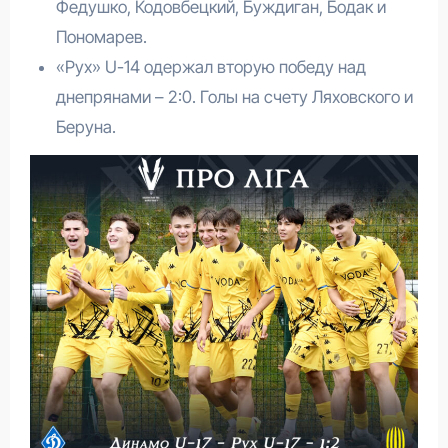
Федушко, Кодовбецкий, Буждиган, Бодак и
Пономарев.
«Рух» U-14 одержал вторую победу над
днепрянами – 2:0. Голы на счету Ляховского и
Беруна.