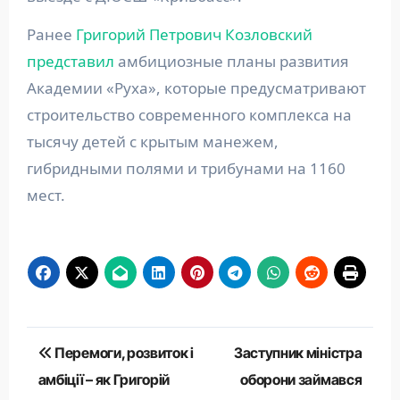
Ранее
Григорий Петрович Козловский
представил
амбициозные планы развития
Академии «Руха», которые предусматривают
строительство современного комплекса на
тысячу детей с крытым манежем,
гибридными полями и трибунами на 1160
мест.
Навігація
Перемоги, розвиток і
Заступник міністра
записів
амбіції – як Григорій
оборони займався