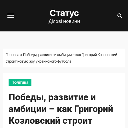
Перейти
Статус
до
вмісту
Ділові новини
Головна
»
Победы, развитие и амбиции – как Григорий Козловский
строит новую эру украинского футбола
Політика
Победы, развитие и
амбиции – как Григорий
Козловский строит