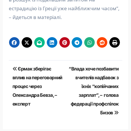
естрадицію із Греції уже найближчим часом”,
– йдеться в матеріалі.
Навігація
Єрмак зберігає
“Влада хоче позбавити
записів
вплив на переговорний
вчителів надбавок з
процес через
їхніх “копійчаних
Олександра Бевза, –
зарплат”, – голова
експерт
федерації профспілок
Бизов