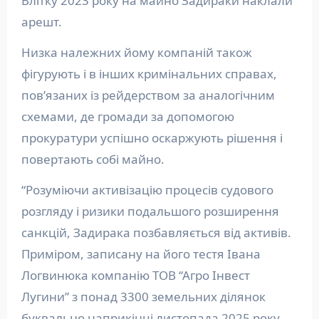
Влітку 2023 року на майно Задираки наклали
арешт.
Низка належних йому компаній також
фігурують і в інших кримінальних справах,
повʼязаних із рейдерством за аналогічним
схемами, де громади за допомогою
прокуратури успішно оскаржують рішення і
повертають собі майно.
“Розуміючи активізацію процесів судового
розгляду і ризики подальшого розширення
санкцій, Задирака позбавляється від активів.
Приміром, записану на його тестя Івана
Логвинюка компанію ТОВ “Агро Інвест
Лугини” з понад 3300 земельних ділянок
буквально наприкінці листопада 2025 року