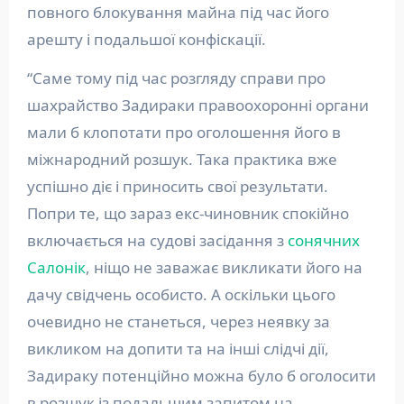
повного блокування майна під час його
арешту і подальшої конфіскації.
“Саме тому під час розгляду справи про
шахрайство Задираки правоохоронні органи
мали б клопотати про оголошення його в
міжнародний розшук. Така практика вже
успішно діє і приносить свої результати.
Попри те, що зараз екс-чиновник спокійно
включається на судові засідання з
сонячних
Салонік
, ніщо не заважає викликати його на
дачу свідчень особисто. А оскільки цього
очевидно не станеться, через неявку за
викликом на допити та на інші слідчі дії,
Задираку потенційно можна було б оголосити
в розшук із подальшим запитом на