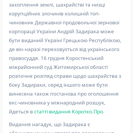
захоплення землі, шахрайстві та низці
корупційних злочинів колишній топ-
чиновник Державної продовольчої зернової
корпорації України Андрій Задирака може
бути виданий Україні Грецькою Республікою,
де він наразі переховується від українського
правосуддя. 16 грудня Коростенський
міжрайонний суд Житомирської області
розпочне розгляд справи щодо шахрайства з
боку Задираки, серед іншого може бути
винесена також постанова про оголошення
екс-чиновника у міжнародний розшук,
йдеться в
статті видання Коротко.Про
.
Видання нагадує, що Задирака є