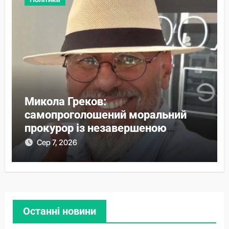
Микола Греков:
самопроголошений моральний
прокурор із незавершеною
власною справою
Сер 7, 2026
Останні новини