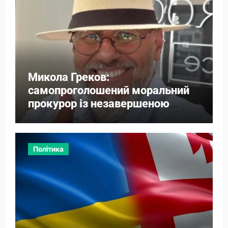
Микола Греков:
самопроголошений моральний
прокурор із незавершеною
власною справою
Політика