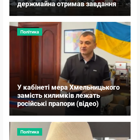
держмайна отримав завдання
від прем’єра
Політика
У кабінеті мера Хмельницького
замість килимків лежать
російські прапори (відео)
Політика