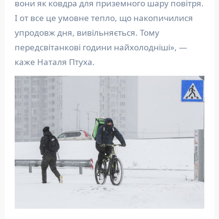
вони як ковдра для приземного шару повітря.
І от все це умовне тепло, що накопичилися
упродовж дня, вивільняється. Тому
передсвітанкові години найхолодніші», —
каже Наталя Птуха.