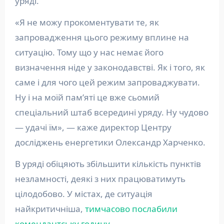
уряді.
«Я не можу прокоментувати те, як
запровадження цього режиму вплине на
ситуацію. Тому що у нас немає його
визначення ніде у законодавстві. Як і того, як
саме і для чого цей режим запроваджувати.
Ну і на моїй пам’яті це вже сьомий
спеціальний штаб всередині уряду. Ну чудово
— удачі їм», — каже директор Центру
досліджень енергетики Олександр Харченко.
В уряді обіцяють збільшити кількість пунктів
незламності, деякі з них працюватимуть
цілодобово. У містах, де ситуація
найкритичніша,
тимчасово послабили
комендантську годину
.