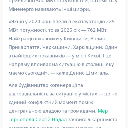
приблизно 500 МВт потужностей, натомість у
Міненерго називають інші цифри.
«Якщо у 2024 році ввели в експлуатацію 225
МВт потужності, то за 2025 рік — 762 МВт.
Найкращі показники у Київщини, Волині,
Прикарпаття, Черкащини, Харківщини. Один
з найгірших показників — у місті Києві. І це
напряму впливає на ситуацію в столиці, яку
маємо сьогодні», — каже Денис Шмигаль.
Але будівництво когенерації та
відповідальність за ситуацію у містах — це не
єдиний конфліктний момент поміж
центральною владою та громадами.
Мер
Тернополя Сергій Надал
заявив: лікарні міста
з нового року також знеструмлюють за