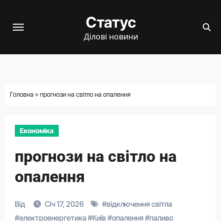
Перейти
Статус
до
вмісту
Ділові новини
Головна
»
прогнози на світло на опалення
Економіка
прогнози на світло на
опалення
Від
Січ 17, 2026
#
відключення світла
#
електроенергетика
#
Київ
#
опалення
#
паливо