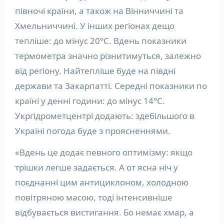
півночі країни, а також на Вінниччині та
Хмельниччині. У інших регіонах дещо
тепліше: до мінус 20°С. Вдень показники
термометра значно різнитимуться, залежно
від регіону. Найтепліше буде на півдні
держави та Закарпатті. Середні показники по
країні у денні години: до мінус 14°С.
Укргідрометцентрі додають: здебільшого в
Україні погода буде з проясненнями.
«Вдень це додає певного оптимізму: якщо
трішки легше задається. А от ясна ніч у
поєднанні цим антициклоном, холодною
повітряною масою, тоді інтенсивніше
відбувається вистигання. Бо немає хмар, а