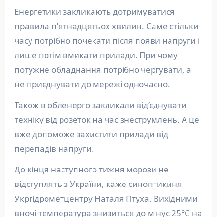
Енергетики закликають дотримуватися
правила п’ятнадцятьох хвилин. Саме стільки
часу потрібно почекати після появи напруги і
лише потім вмикати прилади. При чому
потужне обладнання потрібно чергувати, а
не приєднувати до мережі одночасно.
Також в обленерго закликали від’єднувати
техніку від розеток на час знеструмлень. А це
вже допоможе захистити прилади від
перепадів напруги.
До кінця наступного тижня морози не
відступлять з України, каже синоптикиня
Укргідрометцентру Наталя Птуха. Вихідними
вночі температура знизиться до мінус 25°С на