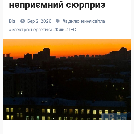
неприємний сюрприз
Від
Бер 2, 2026
#
відключення світла
#
електроенергетика
#
Київ
#
ТЕС