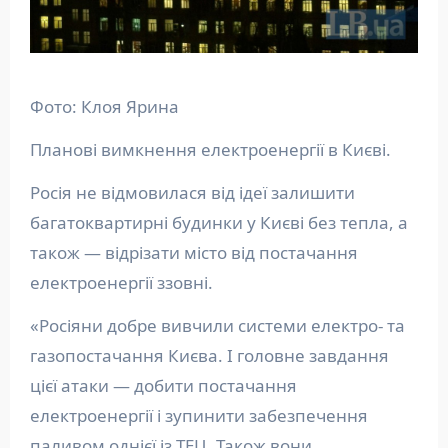
Фото: Клоя Ярина
Планові вимкнення електроенергії в Києві.
Росія не відмовилася від ідеї залишити
багатоквартирні будинки у Києві без тепла, а
також — відрізати місто від постачання
електроенергії ззовні.
«Росіяни добре вивчили системи електро- та
газопостачання Києва. І головне завдання
цієї атаки — добити постачання
електроенергії і зупинити забезпечення
паливом однієї із ТЕЦ. Також вони