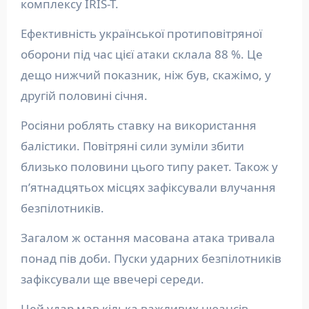
комплексу IRIS-T.
Ефективність української протиповітряної
оборони під час цієї атаки склала 88 %. Це
дещо нижчий показник, ніж був, скажімо, у
другій половині січня.
Росіяни роблять ставку на використання
балістики. Повітряні сили зуміли збити
близько половини цього типу ракет. Також у
пʼятнадцятьох місцях зафіксували влучання
безпілотників.
Загалом ж остання масована атака тривала
понад пів доби. Пуски ударних безпілотників
зафіксували ще ввечері середи.
Цей удар мав кілька важливих нюансів,