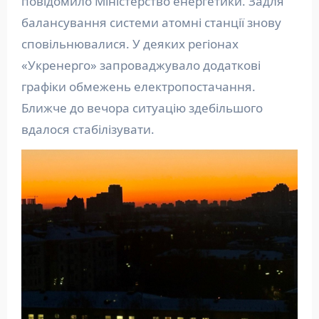
повідомило Міністерство енергетики. Задля
балансування системи атомні станції знову
сповільнювалися. У деяких регіонах
«Укренерго» запроваджувало додаткові
графіки обмежень електропостачання.
Ближче до вечора ситуацію здебільшого
вдалося стабілізувати.