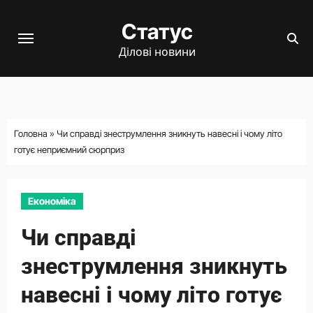
Перейти
Статус
до
вмісту
Ділові новини
Головна
»
Чи справді знеструмлення зникнуть навесні і чому літо
готує неприємний сюрприз
Економіка
Чи справді
знеструмлення зникнуть
навесні і чому літо готує