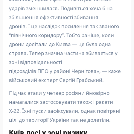
ударів зменшилася. Подивіться хоча б на
збільшення ефективності збивання
дронів. І це наслідок посилення так званого
“північного коридору”. Тобто раніше, коли
дрони долітали до Києва — це була одна
справа. Тепер значна частина збивається у
зоні відповідальності
підрозділів ППО у районі Чернігова», — каже
військовий експерт Сергій Грабський.
Під час атаки у четвер росіяни ймовірно
намагалися застосовувати також і ракети
Х-22. Їхні пуски зафіксували, однак повітряні
цілі до території України так не долетіли.
Київ досі у зоні ризику