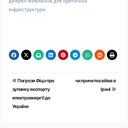
джерел живлення для критичної
інфраструктури.
Навігація
Погрози Фіцо про
чи причетна війна в
записів
зупинку експорту
Ірані
електроенергії до
України