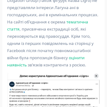
Litigation Group (також фігурує назва Ligro) не
представляли інтереси Лагуна ані в
господарських, ані в кримінальних процесах.
На сайті обʼєднання є окрема
тематична
стаття
, присвячена екстрадиції осіб, які
переховуються від правосуддя. Крім того,
одним із перших повідомлень на сторінці у
Facebook після початку повномасштабної
війни була пропозиція бізнесу
оцінити
наявність
звʼязків контрагента з росією.