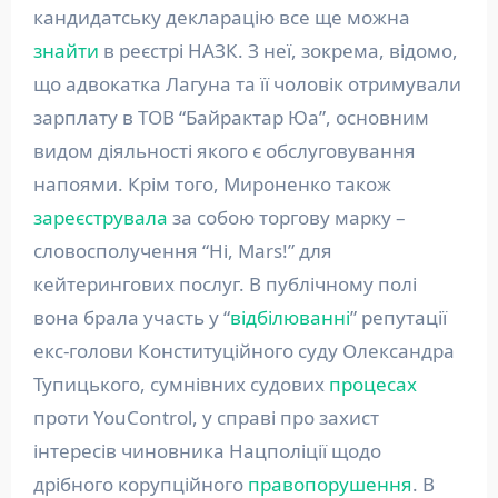
кандидатську декларацію все ще можна
знайти
в реєстрі НАЗК. З неї, зокрема, відомо,
що адвокатка Лагуна та її чоловік отримували
зарплату в ТОВ “Байрактар Юа”, основним
видом діяльності якого є обслуговування
напоями. Крім того, Мироненко також
зареєструвала
за собою торгову марку –
словосполучення “Hi, Mars!” для
кейтерингових послуг. В публічному полі
вона брала участь у “
відбілюванні
” репутації
екс-голови Конституційного суду Олександра
Тупицького, сумнівних судових
процесах
проти YouControl, у справі про захист
інтересів чиновника Нацполіції щодо
дрібного корупційного
правопорушення
. В