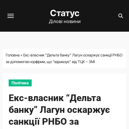
Перейти
Статус
до
вмісту
Ділові новини
Головна
»
Екс-власник “Дельта банку” Лагун оскаржує санкції РНБО
за допомогою юрфірми, що “відмазує” від ТЦК – ЗМІ
Політика
Екс-власник “Дельта
банку” Лагун оскаржує
санкції РНБО за