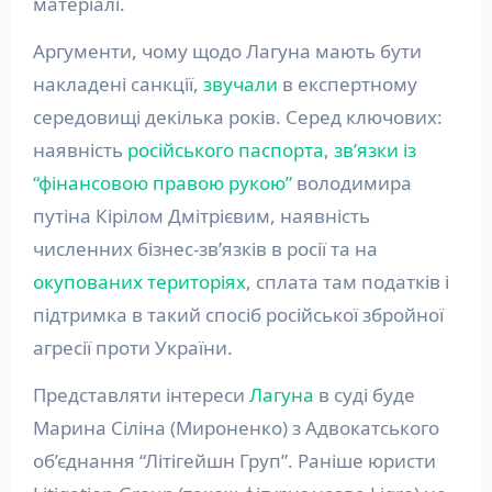
матеріалі.
Аргументи, чому щодо Лагуна мають бути
накладені санкції,
звучали
в експертному
середовищі декілька років. Серед ключових:
наявність
російського паспорта
,
звʼязки із
“фінансовою правою рукою”
володимира
путіна Кірілом Дмітрієвим, наявність
численних бізнес-звʼязків в росії та на
окупованих територіях
, сплата там податків і
підтримка в такий спосіб російської збройної
агресії проти України.
Представляти інтереси
Лагуна
в суді буде
Марина Сіліна (Мироненко) з Адвокатського
об’єднання “Літігейшн Груп”. Раніше юристи