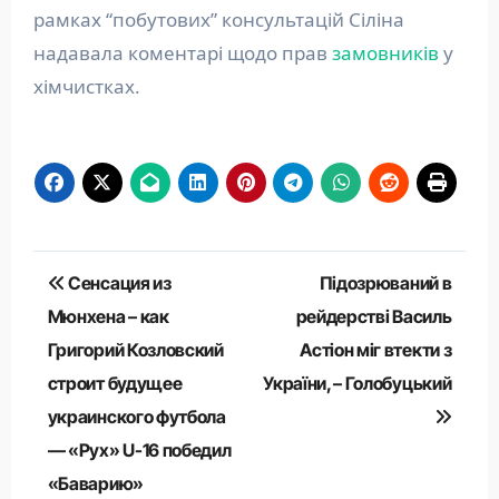
рамках “побутових” консультацій Сіліна
надавала коментарі щодо прав
замовників
у
хімчистках.
Навігація
Сенсация из
Підозрюваний в
записів
Мюнхена – как
рейдерстві Василь
Григорий Козловский
Астіон міг втекти з
строит будущее
України, – Голобуцький
украинского футбола
— «Рух» U-16 победил
«Баварию»