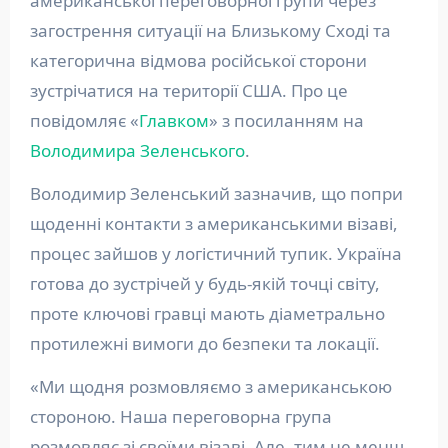
американської переговорної групи через
загострення ситуації на Близькому Сході та
категорична відмова російської сторони
зустрічатися на території США. Про це
повідомляє «
Главком
» з посиланням на
Володимира Зеленського
.
Володимир Зеленський зазначив, що попри
щоденні контакти з американськими візаві,
процес зайшов у логістичний тупик. Україна
готова до зустрічей у будь-якій точці світу,
проте ключові гравці мають діаметрально
протилежні вимоги до безпеки та локації.
«Ми щодня розмовляємо з американською
стороною. Наша переговорна група
розмовляє зі своїми візаві. Але, тим не менш,