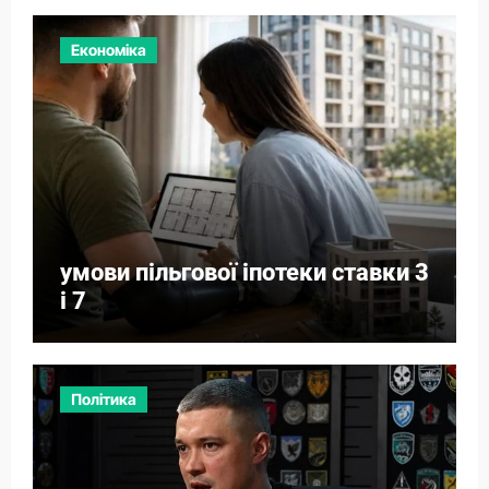
Економіка
умови пільгової іпотеки ставки 3
і 7
Політика