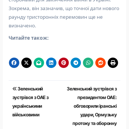
Зокрема, він зазначив, що точної дати нового
раунду тристоронніх перемовин ще не
визначено.
Читайте також:
Навігація
Зеленський
Зеленський зустрівся з
записів
зустрівся з ОАЕ з
президентом ОАЕ:
українськими
обговорили іранські
військовими
удари, Ормузьку
протоку та оборонну