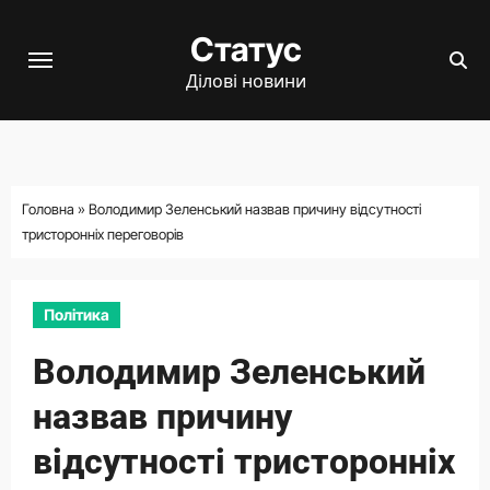
Перейти
Статус
до
вмісту
Ділові новини
Головна
»
Володимир Зеленський назвав причину відсутності
тристоронніх переговорів
Політика
Володимир Зеленський
назвав причину
відсутності тристоронніх