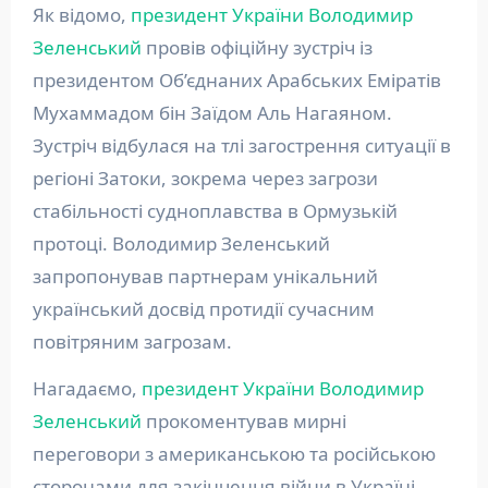
Як відомо,
президент України Володимир
Зеленський
провів офіційну зустріч із
президентом Об’єднаних Арабських Еміратів
Мухаммадом бін Заїдом Аль Нагаяном.
Зустріч відбулася на тлі загострення ситуації в
регіоні Затоки, зокрема через загрози
стабільності судноплавства в Ормузькій
протоці. Володимир Зеленський
запропонував партнерам унікальний
український досвід протидії сучасним
повітряним загрозам.
Нагадаємо,
президент України Володимир
Зеленський
прокоментував мирні
переговори з американською та російською
сторонами для закінчення війни в Україні.