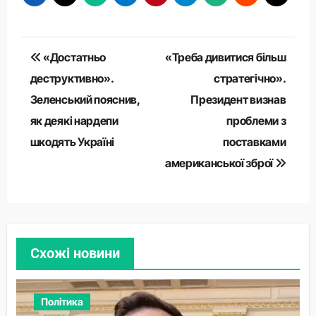
Навігація
«Достатньо
«Треба дивитися більш
записів
деструктивно».
стратегічно».
Зеленський пояснив,
Президент визнав
як деякі нардепи
проблеми з
шкодять Україні
поставками
американської зброї
Схожі новини
Політика