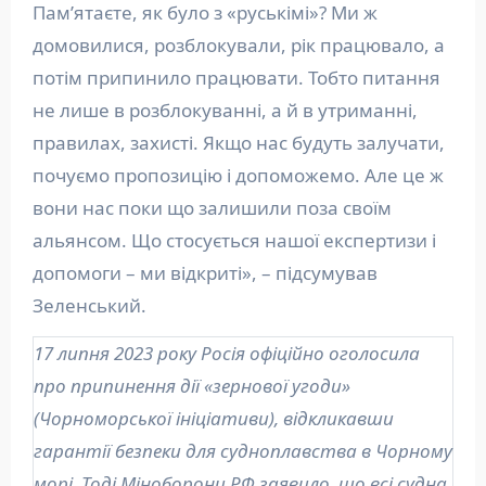
Пам’ятаєте, як було з «руськімі»? Ми ж
домовилися, розблокували, рік працювало, а
потім припинило працювати. Тобто питання
не лише в розблокуванні, а й в утриманні,
правилах, захисті. Якщо нас будуть залучати,
почуємо пропозицію і допоможемо. Але це ж
вони нас поки що залишили поза своїм
альянсом. Що стосується нашої експертизи і
допомоги – ми відкриті», – підсумував
Зеленський.
17 липня 2023 року Росія офіційно оголосила
про припинення дії «зернової угоди»
(Чорноморської ініціативи), відкликавши
гарантії безпеки для судноплавства в Чорному
морі. Тоді Міноборони РФ заявило, що всі судна,