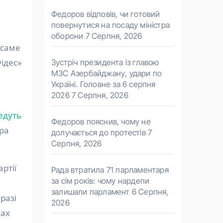
Федоров відповів, чи готовий
повернутися на посаду міністра
оборони
7 Серпня, 2026
 саме
ідес»
Зустріч президента із главою
МЗС Азербайджану, удари по
Україні. Головне за 6 серпня
2026
7 Серпня, 2026
едуть
Федоров пояснив, чому не
ера
долучається до протестів
7
Серпня, 2026
ртії
Рада втратила 71 парламентаря
за сім років: чому нардепи
залишали парламент
6 Серпня,
разі
2026
жах