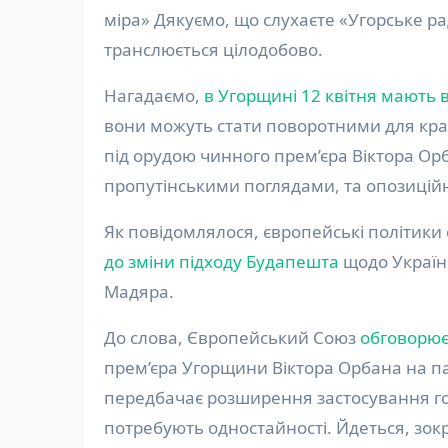
міра» Дякуємо, що слухаєте «Угорське рад
транслюється цілодобово.
Нагадаємо,
в Угорщині 12 квітня мають 
вони можуть стати поворотними для краї
під орудою чинного прем’єра Віктора Ор
пропутінськими поглядами, та опозицій
Як повідомлялося, європейські політики
до зміни підходу Будапешта
щодо України
Мадяра.
До слова, Європейський Союз
обговорює 
прем’єра Угорщини Віктора Орбана на п
передбачає розширення застосування гол
потребують одностайності. Йдеться, зок