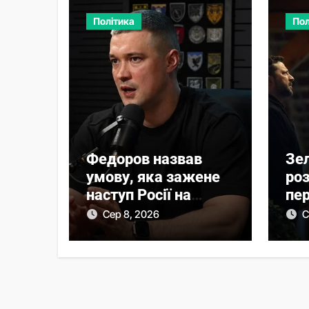
Політика
Пол
Федоров назвав
Зе
умову, яка зажене
ро
наступ Росії на
пер
фронті у глухий кут
Ву
Сер 8, 2026
С
еру