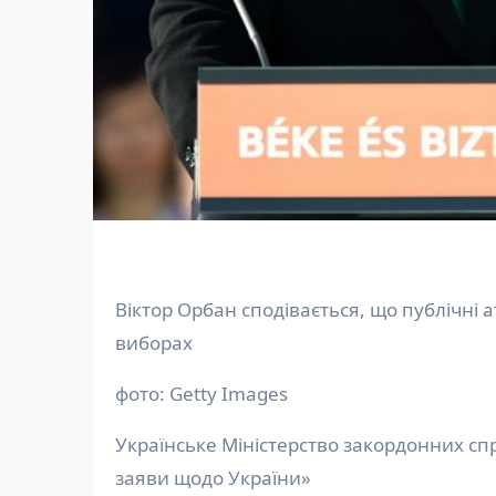
Віктор Орбан сподівається, що публічні атаки на Україну допоможуть перемогти на майбутніх
виборах
фото: Getty Images
Українське Міністерство закордонних сп
заяви щодо України»