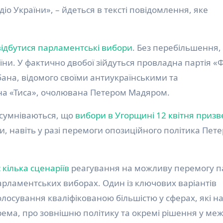
іо України», – йдеться в тексті повідомлення, яке
відбутися парламентські вибори
. Без перебільшення,
ни. У фактично двобої зійдуться провладна партія «Ф
бана, відомого своїми антиукраїнськими та
на «Тиса», очолювана Петером Мадяром.
 сумніваються, що
вибори в Угорщині 12 квітня призв
, навіть у разі перемоги опозиційного політика Пет
кілька сценаріїв
реагування на можливу перемогу па
арламентських виборах. Один із ключових варіантів
осування кваліфікованою більшістю у сферах, які на
рема, про зовнішню політику та окремі рішення у ме