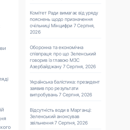
Комітет Ради вимагає від уряду
пояснень щодо призначення
очільниці Мінцифри
7 Серпня,
х
2026
Оборонна та економічна
яви
співпраця: про що Зеленський
говорив із главою МЗС
Азербайджану
7 Серпня, 2026
ляді
Українська балістика: президент
заявив про результати
випробувань
7 Серпня, 2026
ій
Відсутність води в Марганці:
Зеленський анонсував
дня
звільнення
7 Серпня, 2026
ского