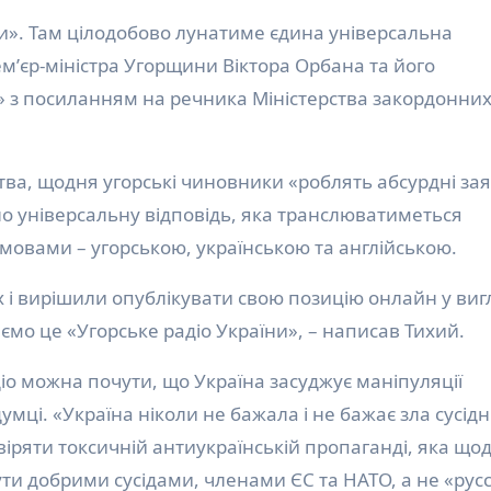
ремʼєр-міністра Угорщини Віктора Орбана та його
» з посиланням на речника Міністерства закордонни
тва, щодня угорські чиновники «роблять абсурдні за
ло універсальну відповідь, яка транслюватиметься
мовами – угорською, українською та англійською.
 і вирішили опублікувати свою позицію онлайн у виг
ємо це «Угорське радіо України», – написав Тихий.
іо можна почути, що Україна засуджує маніпуляції
мці. «Україна ніколи не бажала і не бажає зла сусідн
віряти токсичній антиукраїнській пропаганді, яка що
ути добрими сусідами, членами ЄС та НАТО, а не «рус