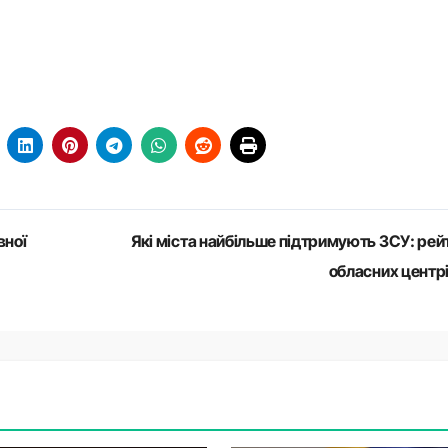
вної
Які міста найбільше підтримують ЗСУ: рей
обласних центр