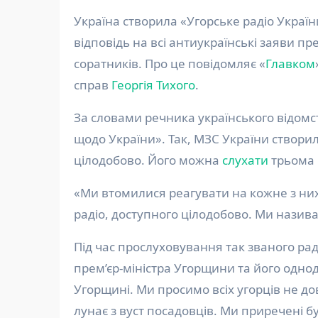
Україна створила «Угорське радіо України». Там цілодобово лунатиме єдина універсальна
відповідь на всі антиукраїнські заяви п
соратників. Про це повідомляє «
Главком
справ
Георгія Тихого
.
За словами речника українського відомс
щодо України». Так, МЗС України створи
цілодобово. Його можна
слухати
трьома 
«Ми втомилися реагувати на кожне з них
радіо, доступного цілодобово. Ми назива
Під час прослуховування так званого рад
прем’єр-міністра Угорщини та його одноду
Угорщині. Ми просимо всіх угорців не до
лунає з вуст посадовців. Ми приречені б