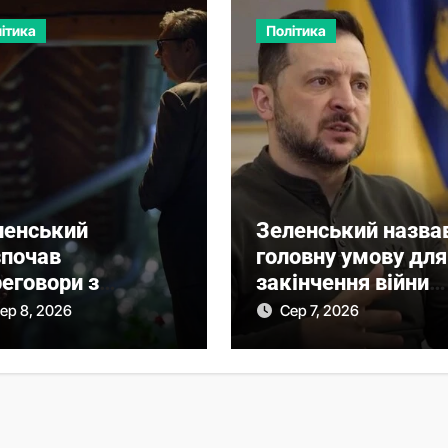
ітика
Політика
ленський
Зеленський назва
зпочав
головну умову для
еговори з
закінчення війни
чичем про нову
після рішення
ер 8, 2026
Сер 7, 2026
 співпраці
Сенату США