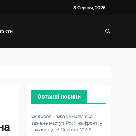
8 Серпня, 2026
вою
такти
Останні новини
Федоров назвав умову, яка
зажене наступ Росії на фронті у
на
глухий кут
8 Серпня, 2026