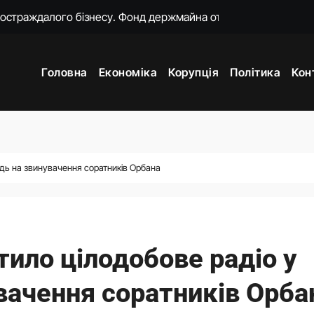
о замість килимків лежать російські прапори (відео)
ошений моральний прокурор із незавершеною власною спра
Головна
Економіка
Корупція
Політика
Кон
о 18-ї річниці вторгнення РФ у Грузію
нцепцію мобілізації без масового розшуку
ати спеціальну санкційну операцію проти РФ
яду пояснень щодо призначення очільниці Мінцифри
ідь на звинувачення соратників Орбана
жене наступ Росії на фронті у глухий кут
тило цілодобове радіо у
увачення соратників Орба