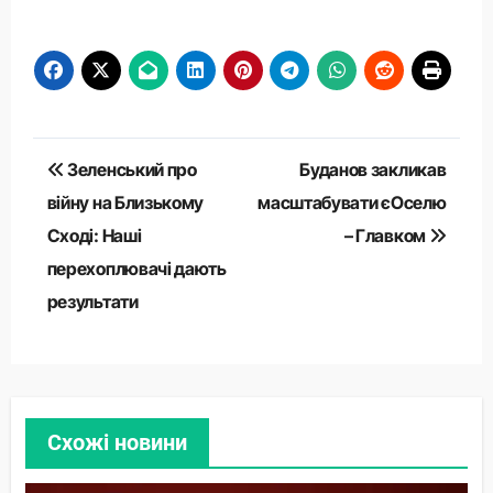
Навігація
Зеленський про
Буданов закликав
записів
війну на Близькому
масштабувати єОселю
Сході: Наші
– Главком
перехоплювачі дають
результати
Схожі новини