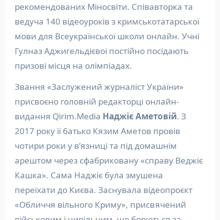
рекомендованих Міносвіти. Співавторка та
ведуча 140 відеоуроків з кримськотатарської
мови для Всеукраїнської школи онлайн. Учні
Гулназ Аджигельдієвої постійно посідають
призові місця на олімпіадах.
Звання «Заслужений журналіст України»
присвоєно головній редакторці онлайн-
видання Qirim.Media
Наджіє Аметовій
. З
2017 року її батько Кязим Аметов провів
чотири роки у в’язниці та під домашнім
арештом через сфабриковану «справу Веджіє
Кашка». Сама Наджіє була змушена
переїхати до Києва. Заснувала відеопроєкт
«Обличчя вільного Криму», присвячений
військовим і цивільним, що борються за