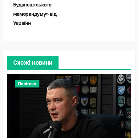
Будапештського
меморандуму» від
України
Схожі новини
Політика