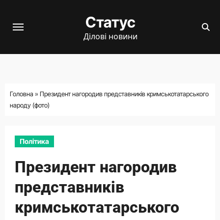
Перейти
Статус
до
вмісту
Ділові новини
Головна
»
Президент нагородив представників кримськотатарського
народу (фото)
Політика
Президент нагородив
представників
кримськотатарського