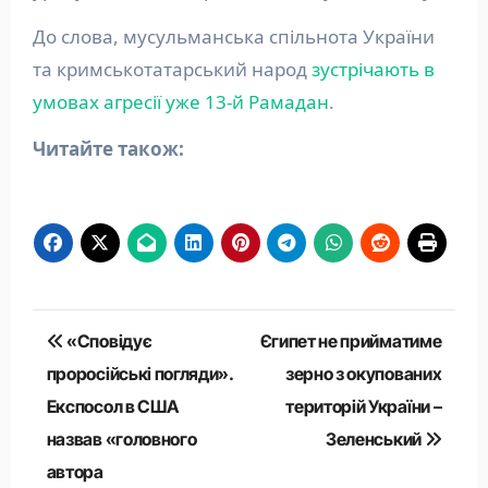
До слова, мусульманська спільнота України
та кримськотатарський народ
зустрічають в
умовах агресії уже 13-й Рамадан
.
Читайте також:
Навігація
«Сповідує
Єгипет не прийматиме
записів
проросійські погляди».
зерно з окупованих
Експосол в США
територій України –
назвав «головного
Зеленський
автора