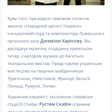
Крім того, президент присвоїв почесне
звання «Народний артист України»
концертмейстеру та композитору Львівського
органного залу
Джемілю Карікову
. Він
досліджує музичну спадщину кримських
татар, є автором музики до багатьох
театральних вистав. Представляв українське
мистецтво на творчих майданчиках
Туреччини, Німеччини, Франції, Бельгії,
Польщі, Румунії, Литви.
Художник-кераміст, засновник і керівник
студії El Cheber
Рустем Скибін
отримав
звання «Народний художник України».