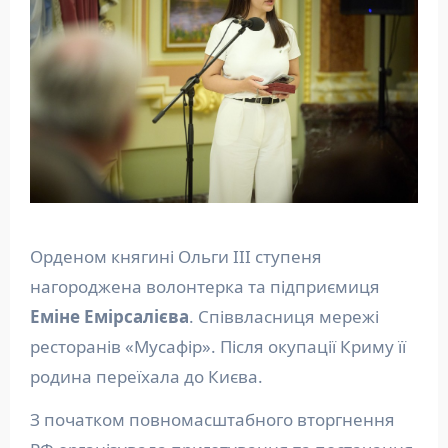
Орденом княгині Ольги ІІІ ступеня
нагороджена волонтерка та підприємиця
Еміне Емірсалієва
. Співвласниця мережі
ресторанів «Мусафір». Після окупації Криму її
родина переїхала до Києва.
З початком повномасштабного вторгнення