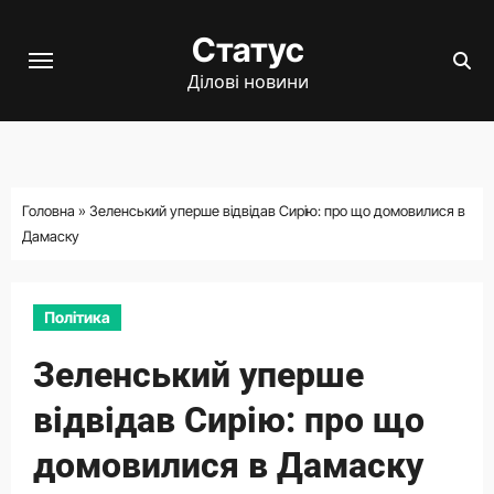
Перейти
Статус
до
вмісту
Ділові новини
Головна
»
Зеленський уперше відвідав Сирію: про що домовилися в
Дамаску
Політика
Зеленський уперше
відвідав Сирію: про що
домовилися в Дамаску