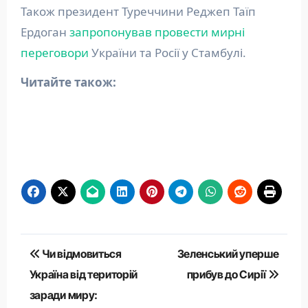
Також президент Туреччини Реджеп Таїп
Ердоган
запропонував провести мирні
переговори
України та Росії у Стамбулі.
Читайте також:
Навігація
Чи відмовиться
Зеленський уперше
записів
Україна від територій
прибув до Сирії
заради миру: