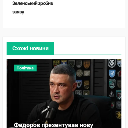
Зеленський зробив
заяву
Схожі новини
Політика
Федоров презентував нову