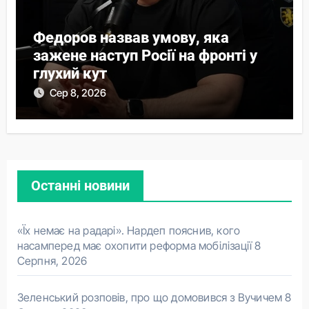
Федоров назвав умову, яка
зажене наступ Росії на фронті у
глухий кут
Сер 8, 2026
Останні новини
«Їх немає на радарі». Нардеп пояснив, кого
насамперед має охопити реформа мобілізації
8
Серпня, 2026
Зеленський розповів, про що домовився з Вучичем
8