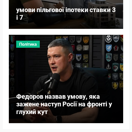
умови пільгової іпотеки ставки 3
і 7
Політика
Федоров назвав умову, яка
зажене наступ Росії на фронті у
глухий кут