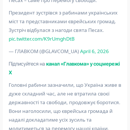
Песах – саме про перемогу свободи.
Президент зустрівся з рабинами українських
міст та представниками єврейських громад.
Зустріч відбулася з нагоди свята Песах.
pic.twitter.com/K9rUmghDtB
— ГЛАВКОМ (@GLAVCOM_UA)
April 6, 2026
Підписуйтеся на
канал «Главкома» у соцмережі
Х
Головні рабини зазначили, що Україна живе в
дуже складний час, але не втратила своєї
державності та свободи, продовжує боротися.
Вони наголосили, що єврейська громада й
надалі докладатиме усіх зусиль та
молитиметься за перемогу нашої країни.