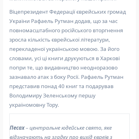
Віцепрезидент Федерації єврейських громад
України Рафаель Рутман додав, що за час
повномасштабного російського вторгнення
зросла кількість єврейської літератури,
перекладеної українською мовою. За його
словами, усі ці книги друкуються в Харкові
попри те, що видавництво неодноразово
зазнавало атак з боку Росії. Рафаель Рутман
представив понад 40 книг та подарував
Володимиру Зеленському першу
україномовну Тору.
Песах
– центральне юдейське свято, яке
відзначають на згадку про вихід євреїв з