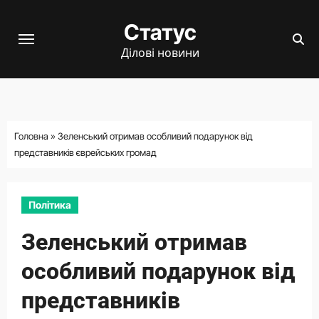
Перейти
Статус
до
вмісту
Ділові новини
Головна
»
Зеленський отримав особливий подарунок від
представників єврейських громад
Політика
Зеленський отримав
особливий подарунок від
представників