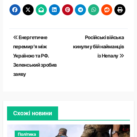
Навігація
Енергетичне
Російські війська
записів
перемир’я між
кинули у бій найманців
Україною та РФ.
із Непалу
Зеленський зробив
заяву
Схожі новини
Політика