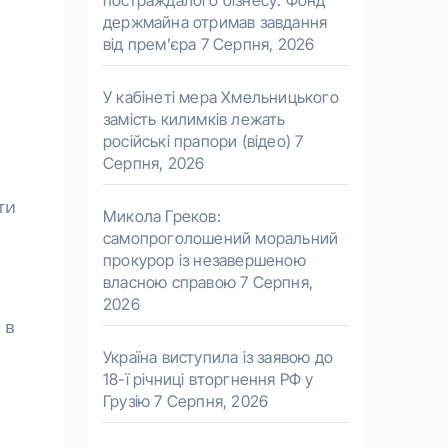
постраждалого бізнесу. Фонд
держмайна отримав завдання
від прем’єра
7 Серпня, 2026
У кабінеті мера Хмельницького
замість килимків лежать
російські прапори (відео)
7
Серпня, 2026
ти
Микола Греков:
самопроголошений моральний
прокурор із незавершеною
власною справою
7 Серпня,
2026
 в
Україна виступила із заявою до
18-ї річниці вторгнення РФ у
Грузію
7 Серпня, 2026