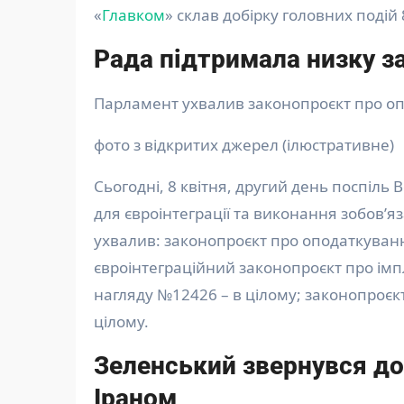
«
Главком
» склав добірку головних подій 
Рада підтримала низку з
Парламент ухвалив законопроєкт про 
фото з відкритих джерел (ілюстративне)
Сьогодні, 8 квітня, другий день поспіль
для євроінтеграції та виконання зобов
ухвалив: законопроєкт про оподаткуван
євроінтеграційний законопроєкт про ім
нагляду №12426 – в цілому; законопроє
цілому.
Зеленський звернувся до
Іраном