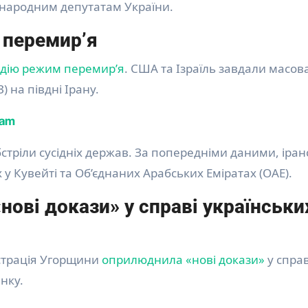
 народним депутатам України.
 перемир’я
дію режим перемир’я
. США та Ізраїль завдали масов
 на півдні Ірану.
ram
бстріли сусідніх держав. За попередніми даними, іран
 у Кувейті та Об’єднаних Арабських Еміратах (ОАЕ).
ові докази» у справі українськи
страція Угорщини
оприлюднила «нові докази»
у справ
анку.