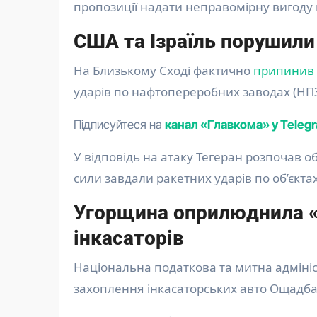
пропозиції надати неправомірну вигоду
США та Ізраїль порушили
На Близькому Сході фактично
припинив 
ударів по нафтопереробних заводах (НПЗ)
Підписуйтеся на
канал «Главкома» у Teleg
У відповідь на атаку Тегеран розпочав о
сили завдали ракетних ударів по об’єктах
Угорщина оприлюднила «н
інкасаторів
Національна податкова та митна адміні
захоплення інкасаторських авто Ощадб