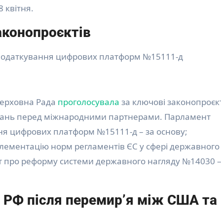
8 квітня.
аконопроєктів
оподаткування цифрових платформ №15111-д
 Верховна Рада
проголосувала
за ключові законопроєк
’язань перед міжнародними партнерами. Парламент
ня цифрових платформ №15111-д – за основу;
плементацію норм регламентів ЄС у сфері державного
кт про реформу системи державного нагляду №14030 –
 РФ після перемир’я між США та