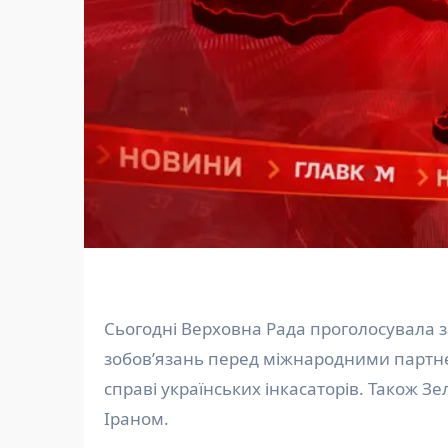
Сьогодні Верховна Рада проголосувала за ключові законопроєкти для євроінтеграції та виконання
зобов’язань перед міжнародними партн
справі українських інкасаторів. Також З
Іраном.