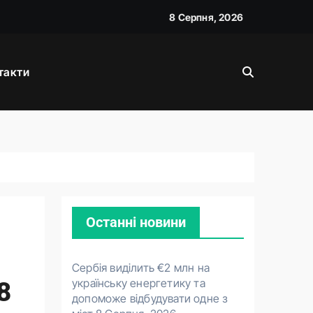
8 Серпня, 2026
такти
д прем’єра
Останні новини
Сербія виділить €2 млн на
українську енергетику та
8
допоможе відбудувати одне з