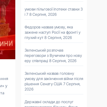
умови пільгової іпотеки ставки 3
і 7
8 Серпня, 2026
Федоров назвав умову, яка
зажене наступ Росії на фронті у
глухий кут
8 Серпня, 2026
Зеленський розпочав
переговори з Вучичем про нову
еру співпраці
8 Серпня, 2026
Зеленський назвав головну
умову для закінчення війни після
рішення Сенату США
7 Серпня,
и» у
2026
 та
Державні склади до послуг