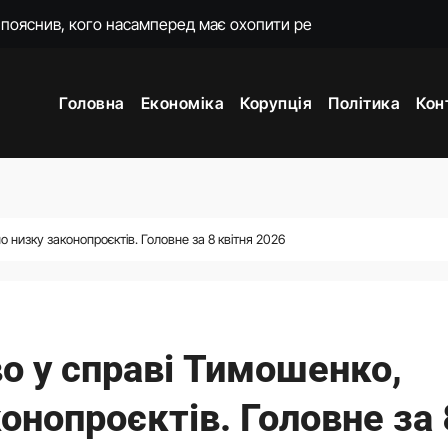
о домовився з Вучичем
и 3 і 7
Головна
Економіка
Корупція
Політика
Кон
жене наступ Росії на фронті у глухий кут
ори з Вучичем про нову еру співпраці
мову для закінчення війни після рішення Сенату США
постраждалого бізнесу. Фонд держмайна отримав завдання ві
 низку законопроєктів. Головне за 8 квітня 2026
країнську енергетику та допоможе відбудувати одне з міст
о у справі Тимошенко,
онопроєктів. Головне за 