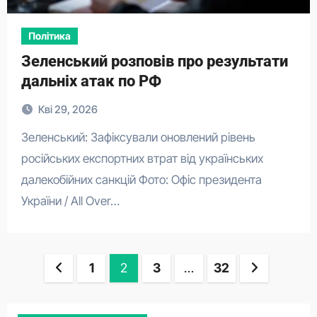
Політика
Зеленський розповів про результати
дальніх атак по РФ
Кві 29, 2026
Зеленський: Зафіксували оновлений рівень
російських експортних втрат від українських
далекобійних санкцій Фото: Офіс президента
України / All Over…
Пагінація
1
2
3
…
32
записів