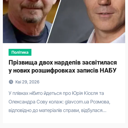
Політика
Прізвища двох нардепів засвітилася
у нових розшифровках записів НАБУ
Кві 29, 2026
У плівках нібито йдеться про Юрія Кісєля та
Олександра Сову колаж: glavcom.ua Розмова,
відповідно до матеріалів справи, відбулася…