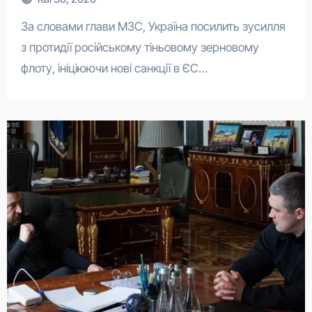
За словами глави МЗС, Україна посилить зусилля
з протидії російському тіньовому зерновому
флоту, ініціюючи нові санкції в ЄС…