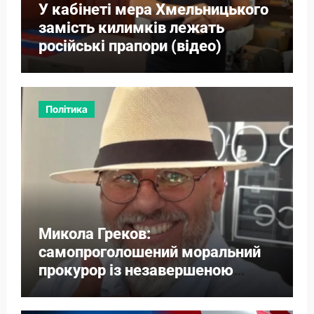
У кабінеті мера Хмельницького
замість килимків лежать
російські прапори (відео)
Політика
Микола Греков:
самопроголошений моральний
прокурор із незавершеною
власною справою