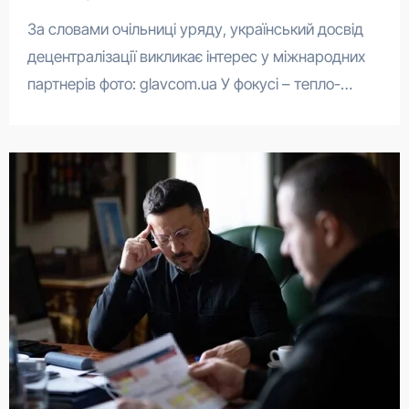
За словами очільниці уряду, український досвід
децентралізації викликає інтерес у міжнародних
партнерів фото: glavcom.ua У фокусі – тепло-…