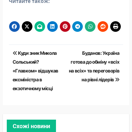
Читайте також:
Навігація
Куди зник Микола
Буданов: Україна
записів
Сольський?
готова до обміну «всіх
«Главком» відшукав
на всіх» та переговорів
ексміністра в
на рівні лідерів
екзотичному місці
Схожі новини