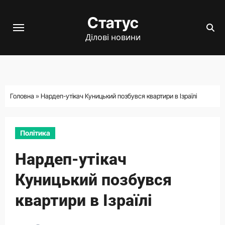
Перейти
Статус
до
вмісту
Ділові новини
Головна
»
Нардеп-утікач Куницький позбувся квартири в Ізраїлі
Політика
Нардеп-утікач
Куницький позбувся
квартири в Ізраїлі