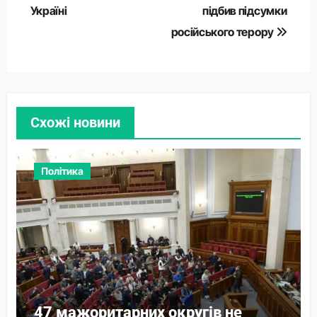
Україні
підбив підсумки
російського терору
Схожі новини
Політика
47 мажоритарних округів не