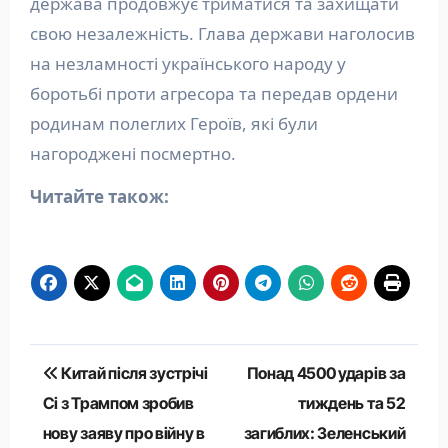
держава продовжує триматися та захищати
свою незалежність. Глава держави наголосив
на незламності українського народу у
боротьбі проти агресора та передав ордени
родинам полеглих Героїв, які були
нагороджені посмертно.
Читайте також:
Навігація
Китай після зустрічі
Понад 4500 ударів за
записів
Сі з Трампом зробив
тиждень та 52
нову заяву про війну в
загиблих: Зеленський