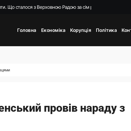
ем’єра отримала на прощання мільйон від «Нафтогазу»
омендував ухвалити новий Митний кодекс у першому читанн
Головна
Економіка
Корупція
Політика
Кон
яков отримав нову ключову посаду
ти Росію до відповідальності за всі злочини
іктор Ющенко отримав важливу державну посаду
те постачання ракет-перехоплювачів для України
овцями
 підготовку української балістики
енський провів нараду з