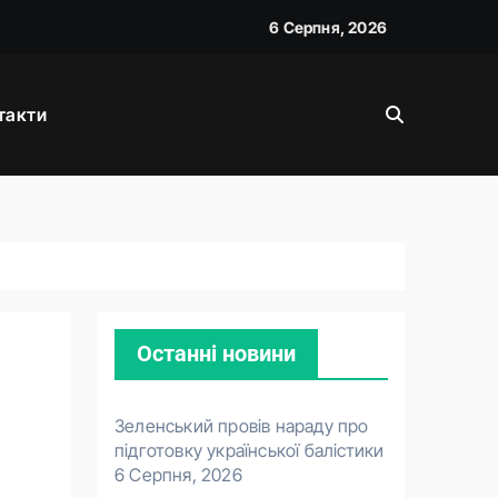
6 Серпня, 2026
і
такти
Останні новини
Зеленський провів нараду про
підготовку української балістики
6 Серпня, 2026