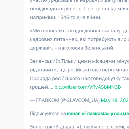
невідкладних рішень. Про це повідомляє
наприкінці 1545-го дня війни.
«Ми провели сьогодні доволі тривалу, де
кадрових питаннях, які потребують вирі
державі», – наголосив Зеленський.
Зеленський: Тільки цими місяцями мінус 10% російської нафтопереробки. Важливо також
відзначити, що російські нафтові компан
Природа російського нафтовидобутку так
грошей.…
pic.twitter.com/VRvA5bMN3B
— ГЛАВКОМ (@GLAVCOM_UA)
May 18, 20
Підписуйтеся на
канал «Главкома» у соцм
Зеленський додав: «І, окрім того, є реч