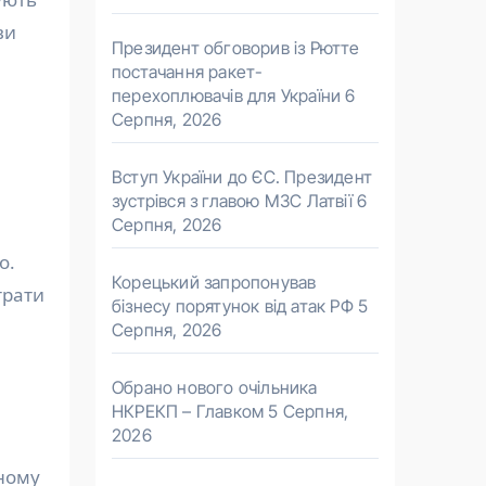
ви
Президент обговорив із Рютте
постачання ракет-
перехоплювачів для України
6
Серпня, 2026
Вступ України до ЄС. Президент
зустрівся з главою МЗС Латвії
6
Серпня, 2026
о.
Корецький запропонував
трати
бізнесу порятунок від атак РФ
5
Серпня, 2026
Обрано нового очільника
НКРЕКП – Главком
5 Серпня,
2026
чному