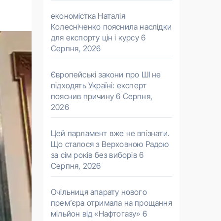
економістка Наталія
Колесніченко пояснила наслідки
для експорту цін і курсу
6
Серпня, 2026
Європейські закони про ШІ не
підходять Україні: експерт
пояснив причину
6 Серпня,
2026
Цей парламент вже не впізнати.
Що сталося з Верховною Радою
за сім років без виборів
6
Серпня, 2026
Очільниця апарату нового
прем’єра отримала на прощання
мільйон від «Нафтогазу»
6