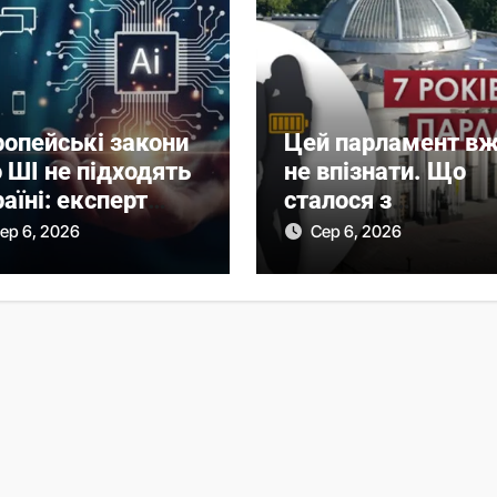
ропейські закони
Цей парламент в
 ШІ не підходять
не впізнати. Що
аїні: експерт
сталося з
яснив причину
Верховною Радою
ер 6, 2026
Сер 6, 2026
за сім років без
виборів