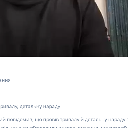
тання
тривалу, детальну нараду
 під час якої обговорили кадрові питання, що потреб