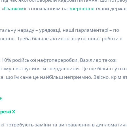
 «
Главком
» з посиланням на
звернення
глави держа
тальну нараду – урядовці, наші парламентарі – по
шення. Треба більше активної внутрішньої роботи в
ії змушені зупиняти свердловини. Це ще більш суттєв
а, що їм саме це найбільш неприємно. Звісно, крім в
26
ережі Х
і, які потребують заміни та виправлення в дипломати