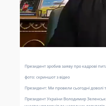
Президент зробив заяву про кадрові пи
фото: скриншот з відео
Президент: Ми провели сьогодні доволі 
Президент України Володимир Зеленський повідомив, що провів тривалу й детальну нараду за
участю урядовців та народних депутатів,