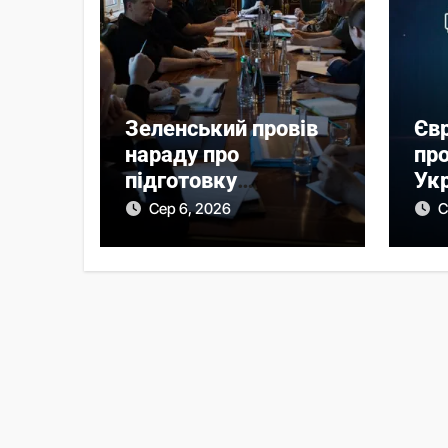
Зеленський провів
Єв
нараду про
про
підготовку
Укр
української
по
Сер 6, 2026
С
балістики