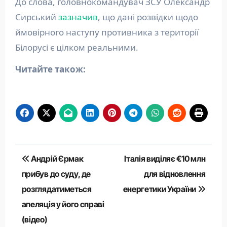
До слова, головнокомандувач ЗСУ Олександр
Сирський
зазначив
, що дані розвідки щодо
ймовірного наступу противника з території
Білорусі є цілком реальними.
Читайте також:
Навігація
Андрій Єрмак
Італія виділяє €10 млн
записів
прибув до суду, де
для відновлення
розглядатиметься
енергетики України
апеляція у його справі
(відео)