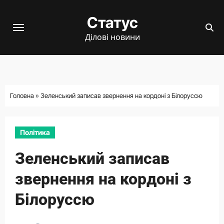
Перейти
Статус
до
вмісту
Ділові новини
Головна
»
Зеленський записав звернення на кордоні з Білоруссю
Політика
Зеленський записав
звернення на кордоні з
Білоруссю