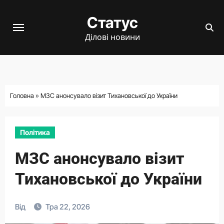
Перейти
Статус
до
вмісту
Ділові новини
Головна
»
МЗС анонсувало візит Тихановської до України
Політика
МЗС анонсувало візит
Тихановської до України
Від
Тра 22, 2026