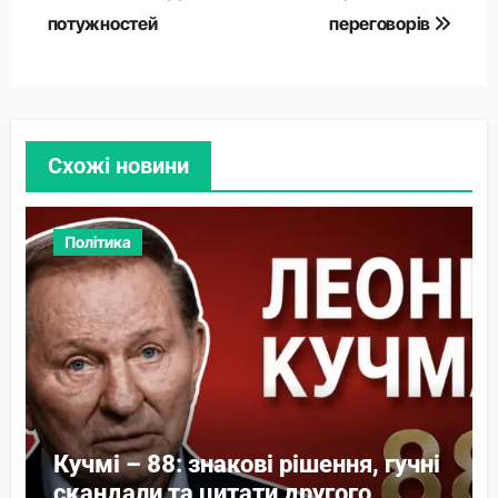
потужностей
переговорів
Схожі новини
Політика
Кучмі – 88: знакові рішення, гучні
скандали та цитати другого