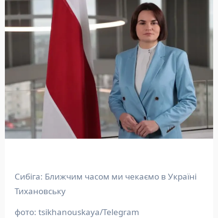
Сибіга: Ближчим часом ми чекаємо в Україні
Тихановську
фото: tsikhanouskaya/Telegram