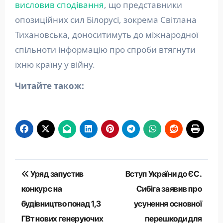
висловив сподівання
, що представники
опозиційних сил Білорусі, зокрема Світлана
Тихановська, доноситимуть до міжнародної
спільноти інформацію про спроби втягнути
їхню країну у війну.
Читайте також:
Навігація
Уряд запустив
Вступ України до ЄС.
записів
конкурс на
Сибіга заявив про
будівництво понад 1,3
усунення основної
ГВт нових генеруючих
перешкоди для