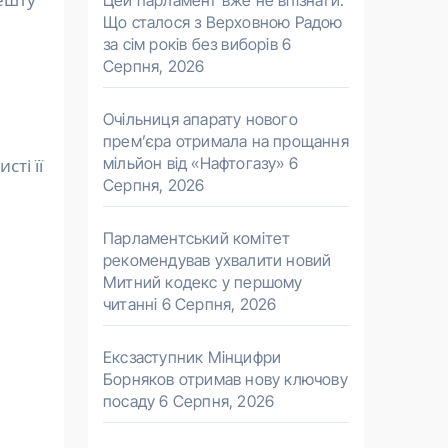
Цей парламент вже не впізнати.
Що сталося з Верховною Радою
за сім років без виборів
6
Серпня, 2026
Очільниця апарату нового
прем’єра отримала на прощання
мільйон від «Нафтогазу»
6
сті її
Серпня, 2026
Парламентський комітет
рекомендував ухвалити новий
Митний кодекс у першому
читанні
6 Серпня, 2026
Ексзаступник Мінцифри
Борняков отримав нову ключову
посаду
6 Серпня, 2026