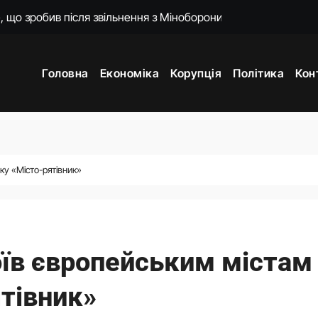
країни у чотирьох країнах
мають своїх представників у Раді: причина
Головна
Економіка
Корупція
Політика
Кон
 підготовку української балістики
енко пояснила наслідки для експорту цін і курсу
 підходять Україні: експерт пояснив причину
ти. Що сталося з Верховною Радою за сім років без виборів
ку «Місто-рятівник»
ю МЗС Азербайджану, удари по Україні. Головне за 6 серпня 2
їв європейським містам
ятівник»