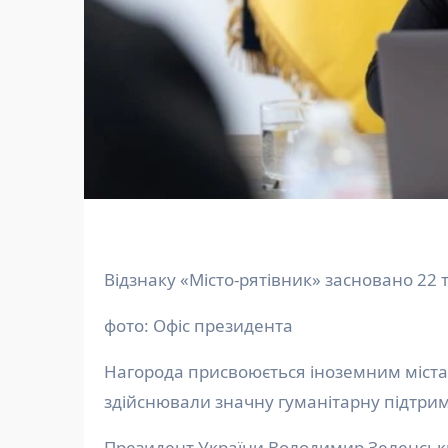
Відзнаку «Місто-рятівник» засновано 22
фото: Офіс президента
Нагорода присвоюється іноземним міста
здійснювали значну гуманітарну підтрим
Президент України Володимир Зеленський присвоїв почесні відзнаки «Місто-рятівник» Будапешту