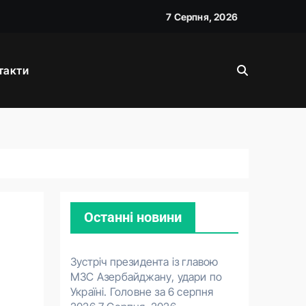
7 Серпня, 2026
такти
026
Останні новини
Зустріч президента із главою
МЗС Азербайджану, удари по
Україні. Головне за 6 серпня