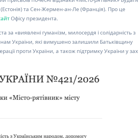
 (Естонія) та Сен-Жермен-ан-Ле (Франція). Про це
сайт
Офісу президента.
та за «виявлені гуманізм, милосердя і солідарність з
янам України, які вимушено залишили Батьківщину
ерації проти України, а також підтримку України у захи