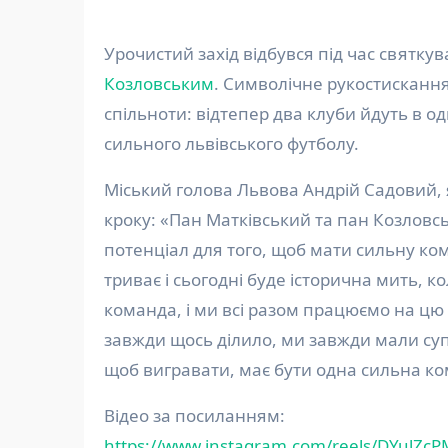
Урочистий захід відбувся під час святку
Козловським
. Символічне рукостискання 
спільноти: відтепер два клуби йдуть в о
сильного львівського футболу.
Міський голова Львова Андрій Садовий, я
кроку: «Пан Матківський та пан Козловсь
потенціал для того, щоб мати сильну ком
триває і сьогодні буде історична мить, к
команда, і ми всі разом працюємо на цю 
завжди щось ділило, ми завжди мали суп
щоб вигравати, має бути одна сильна ко
Відео за посиланням:
https://www.instagram.com/reels/DYulZc