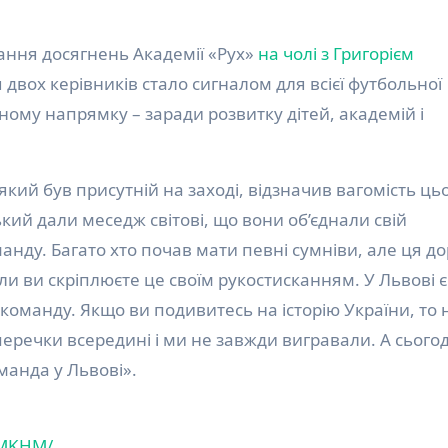
вання досягнень Академії «Рух»
на чолі з Григорієм
двох керівників стало сигналом для всієї футбольної
дному напрямку – заради розвитку дітей, академій і
кий був присутній на заході, відзначив вагомість ць
кий дали меседж світові, що вони об’єднали свій
анду. Багато хто почав мати певні сумніви, але ця д
оли ви скріплюєте це своїм рукостисканням. У Львові 
команду. Якщо ви подивитесь на історію України, то 
еречки всередині і ми не завжди вигравали. А сьогод
манда у Львові».
PMKHM/