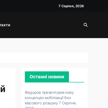
7 Серпня, 2026
такти
026
Останні новини
ій
Федоров презентував нову
концепцію мобілізації без
масового розшуку
7 Серпня,