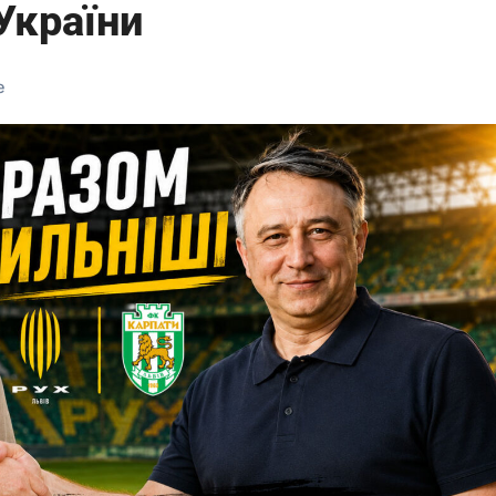
 України
е