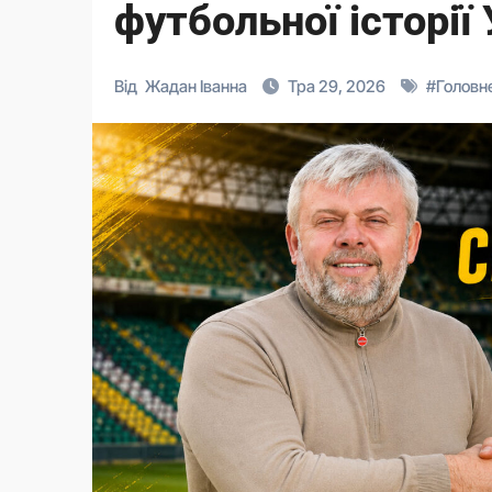
футбольної історії
Від
Жадан Іванна
Тра 29, 2026
#
Головн