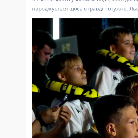
народжується щось справді потужне. Льві