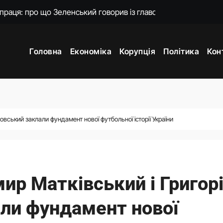
дент заявив про результати випробувань
: Зеленський анонсував звільнення
Головна
Економіка
Корупція
Політика
Кон
й повернутися на посаду міністра оборони
ю МЗС Азербайджану, удари по Україні. Головне за 6 серпня 2
лучається до протестів
ря за сім років: чому нардепи залишали парламент
овський заклали фундамент нової футбольної історії України
нцепцію мобілізації без масового розшуку
ир Матківський і Григор
ли фундамент нової