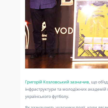
Григорій Козловський зазначив
, що об’є
інфраструктури та молодіжних академій в
українського футболу.
Як зазначають учасники події, коли дві в