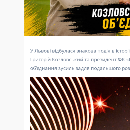
У Львові відбулася знакова подія в історії вітчизняного футболу. Почесний президент ФК «Рух»
Григорій Козловський та президент ФК 
об’єднання зусиль задля подальшого роз