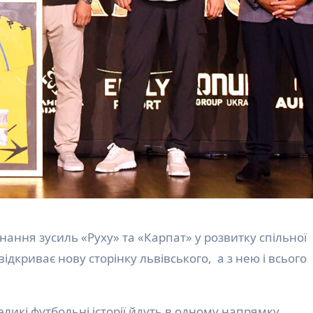
днання зусиль «Руху» та «Карпат» у розвитку спільної
ідкриває нову сторінку львівського, а з нею і всього
еликі футбольні історії йдуть в одному напрямку,