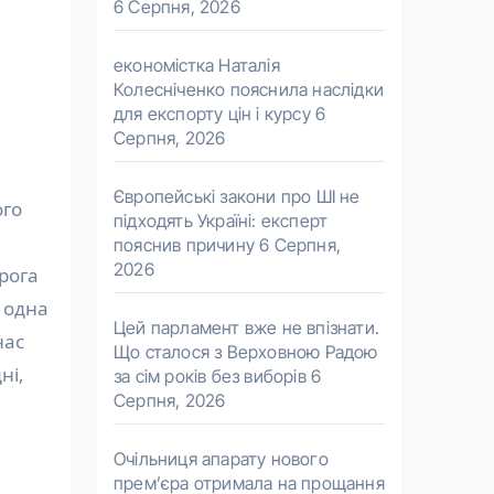
6 Серпня, 2026
економістка Наталія
Колесніченко пояснила наслідки
для експорту цін і курсу
6
Серпня, 2026
Європейські закони про ШІ не
ого
підходять Україні: експерт
пояснив причину
6 Серпня,
2026
орога
є одна
Цей парламент вже не впізнати.
нас
Що сталося з Верховною Радою
ні,
за сім років без виборів
6
Серпня, 2026
Очільниця апарату нового
прем’єра отримала на прощання