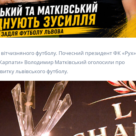
«Карпати» Володимир Матківський оголосили про
витку львівського футболу.