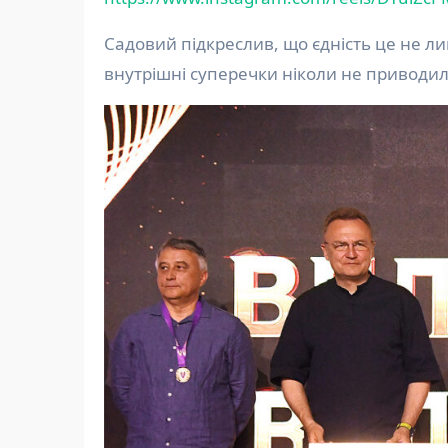
Садовий підкреслив, що єдність це не лише
внутрішні суперечки ніколи не приводи