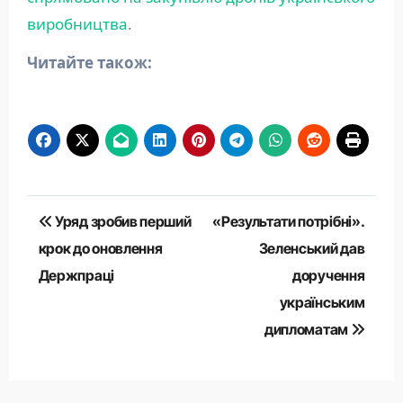
виробництва
.
Читайте також:
Навігація
Уряд зробив перший
«Результати потрібні».
записів
крок до оновлення
Зеленський дав
Держпраці
доручення
українським
дипломатам