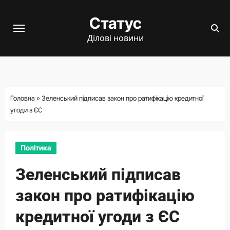
Перейти
Статус
до
вмісту
Ділові новини
Головна
»
Зеленський підписав закон про ратифікацію кредитної
угоди з ЄС
Політика
Зеленський підписав
закон про ратифікацію
кредитної угоди з ЄС