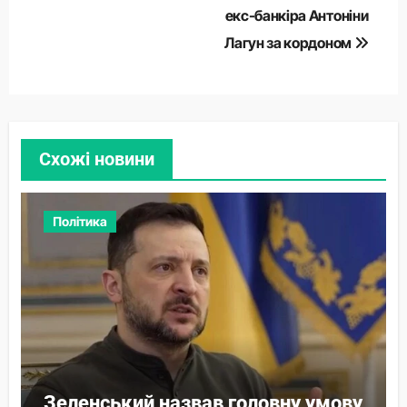
екс-банкіра Антоніни
Лагун за кордоном
Схожі новини
Політика
Зеленський назвав головну умову