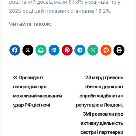
році такий досвід мали 67,8% українців, то у
2025 році цей показник становив 18,2%.
Читайте також:
Навігація
Президент
23 млрд гривень
записів
попередив про
збитків державі і
можливий масований
спроби «відбілити»
удар РФ цієї ночі
репутацію в Лондоні.
ЗМІ розповіли про
активну діяльність
сестри і партнерки