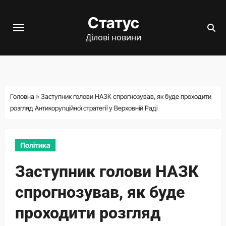
Перейти
Статус
до
вмісту
Ділові новини
Головна
»
Заступник голови НАЗК спрогнозував, як буде проходити
розгляд Антикорупційної стратегії у Верховній Раді
Політика
Заступник голови НАЗК
спрогнозував, як буде
проходити розгляд